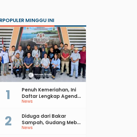
RPOPULER MINGGU INI
Penuh Kemeriahan, Ini
Daftar Lengkap Agenda
News
Peringatan HUT ke-81 RI
dan Hari Jadi ke-397
Kabupaten Kebumen
Diduga dari Bakar
Sampah, Gudang Mebel
News
di Petanahan Hangus
Dilalap Api