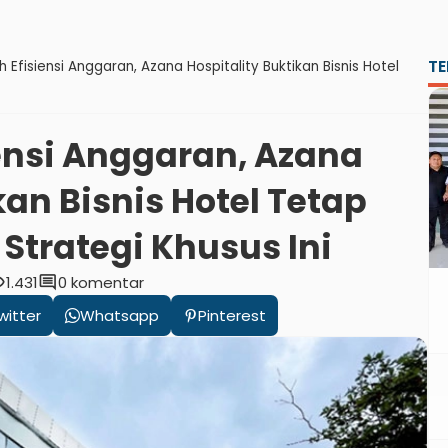
TE
 Efisiensi Anggaran, Azana Hospitality Buktikan Bisnis Hotel
ensi Anggaran, Azana
kan Bisnis Hotel Tetap
trategi Khusus Ini
ity
comment
1.431
0 komentar
witter
Whatsapp
Pinterest