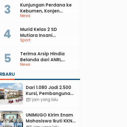
Kunjungan Perdana ke
Kebumen, Konjen
News
Australia Temui Bupati
Lilis, Ini yang Dibahas
Murid Kelas 2 SD
Mutiara Insani
Sport
Muhammadiyah
Sadang Sabet Emas
dan Perak di Kejurda
Terima Arsip Hindia
Tapak Suci Kebumen
Belanda dari ANRI,
News
2026
Pemkab Kebumen
Dorong Integrasi
ERBARU
Sejarah, Geopark, dan
Literasi Pertanian
Dari 1.080 Jadi 2.500
Kursi, Pembangunan
Sekolah Rakyat
1 jam yang lalu
calendar_month
Kebumen
Ditargetkan Mulai
UNIMUGO Kirim Enam
Oktober 2026
Mahasiswa Ikuti KKN
Internasional 2026 di