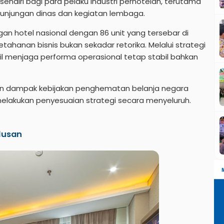
ndiri bagi para pelaku industri perhotelan, terutama
njungan dinas dan kegiatan lembaga.
gan hotel nasional dengan 86 unit yang tersebar di
tahanan bisnis bukan sekadar retorika. Melalui strategi
sil menjaga performa operasional tetap stabil bahkan
kan dampak kebijakan penghematan belanja negara
melakukan penyesuaian strategi secara menyeluruh.
lusan