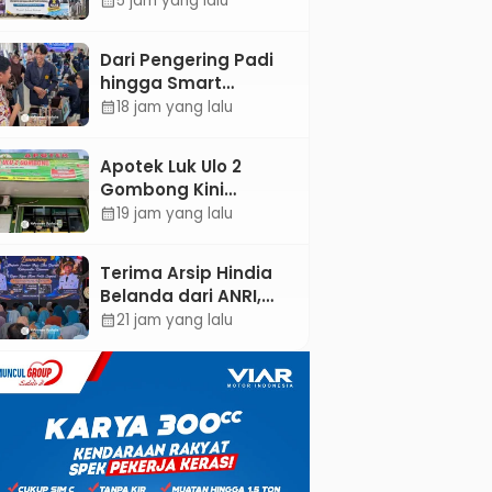
5 jam yang lalu
calendar_month
ASEAN dan Hong
Kong
Dari Pengering Padi
hingga Smart
Parking: Mahasiswa
18 jam yang lalu
calendar_month
UPB Unjuk Gigi Lewat
Pameran CODEX 2
Apotek Luk Ulo 2
Gombong Kini
Dilengkapi Layanan
19 jam yang lalu
calendar_month
Dokter Spesialis Anak
Terima Arsip Hindia
Belanda dari ANRI,
Pemkab Kebumen
21 jam yang lalu
calendar_month
Dorong Integrasi
Sejarah, Geopark,
dan Literasi
Pertanian