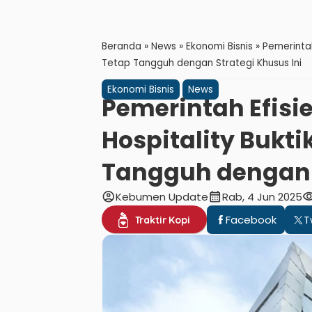
Beranda
»
News
»
Ekonomi Bisnis
»
Pemerintah
Tetap Tangguh dengan Strategi Khusus Ini
Ekonomi Bisnis
News
Pemerintah Efisi
Hospitality Bukti
Tangguh dengan S
account_circle
calendar_month
visibil
Kebumen Update
Rab, 4 Jun 2025
Facebook
T
Traktir Kopi