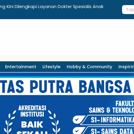
anda dari ANRI, Pemkab Kebumen Dorong Integrasi
Penuh Keme
terasi Pertanian
Hari Jadi
Entertainment
Lifestyle
Hobby & Community
Inspiri