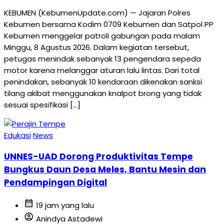
KEBUMEN (KebumenUpdate.com) — Jajaran Polres
Kebumen bersama Kodim 0709 Kebumen dan Satpol PP
Kebumen menggelar patroli gabungan pada malam
Minggu, 8 Agustus 2026. Dalam kegiatan tersebut,
petugas menindak sebanyak 13 pengendara sepeda
motor karena melanggar aturan lalu lintas. Dari total
penindakan, sebanyak 10 kendaraan dikenakan sanksi
tilang akibat menggunakan knalpot brong yang tidak
sesuai spesifikasi […]
Edukasi
News
UNNES-UAD Dorong Produktivitas Tempe
Bungkus Daun Desa Meles, Bantu Mesin dan
Pendampingan Digital
calendar_month
19 jam yang lalu
account_circle
Anindya Astadewi