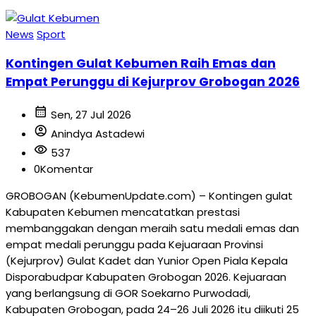
News
Sport
Kontingen Gulat Kebumen Raih Emas dan
Empat Perunggu di Kejurprov Grobogan 2026
calendar_month
Sen, 27 Jul 2026
account_circle
Anindya Astadewi
visibility
537
0
Komentar
GROBOGAN (KebumenUpdate.com) – Kontingen gulat
Kabupaten Kebumen mencatatkan prestasi
membanggakan dengan meraih satu medali emas dan
empat medali perunggu pada Kejuaraan Provinsi
(Kejurprov) Gulat Kadet dan Yunior Open Piala Kepala
Disporabudpar Kabupaten Grobogan 2026. Kejuaraan
yang berlangsung di GOR Soekarno Purwodadi,
Kabupaten Grobogan, pada 24–26 Juli 2026 itu diikuti 25