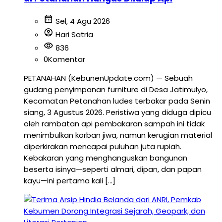
calendar_month
Sel, 4 Agu 2026
account_circle
Hari Satria
visibility
836
0
Komentar
PETANAHAN (KebunenUpdate.com) — Sebuah
gudang penyimpanan furniture di Desa Jatimulyo,
Kecamatan Petanahan ludes terbakar pada Senin
siang, 3 Agustus 2026. Peristiwa yang diduga dipicu
oleh rambatan api pembakaran sampah ini tidak
menimbulkan korban jiwa, namun kerugian material
diperkirakan mencapai puluhan juta rupiah.
Kebakaran yang menghanguskan bangunan
beserta isinya—seperti almari, dipan, dan papan
kayu—ini pertama kali […]