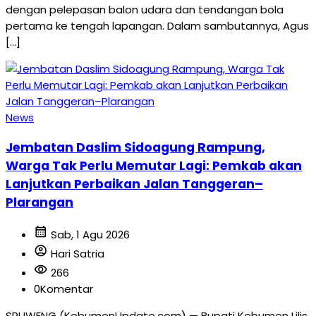
dengan pelepasan balon udara dan tendangan bola
pertama ke tengah lapangan. Dalam sambutannya, Agus
[…]
News
Jembatan Daslim Sidoagung Rampung,
Warga Tak Perlu Memutar Lagi: Pemkab akan
Lanjutkan Perbaikan Jalan Tanggeran–
Plarangan
calendar_month
Sab, 1 Agu 2026
account_circle
Hari Satria
visibility
266
0
Komentar
SRUWENG (KebumenUpdate.com) — Bupati Kebumen Lilis