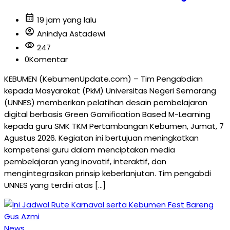
calendar_month
19 jam yang lalu
account_circle
Anindya Astadewi
visibility
247
0
Komentar
KEBUMEN (KebumenUpdate.com) – Tim Pengabdian
kepada Masyarakat (PkM) Universitas Negeri Semarang
(UNNES) memberikan pelatihan desain pembelajaran
digital berbasis Green Gamification Based M-Learning
kepada guru SMK TKM Pertambangan Kebumen, Jumat, 7
Agustus 2026. Kegiatan ini bertujuan meningkatkan
kompetensi guru dalam menciptakan media
pembelajaran yang inovatif, interaktif, dan
mengintegrasikan prinsip keberlanjutan. Tim pengabdi
UNNES yang terdiri atas […]
News