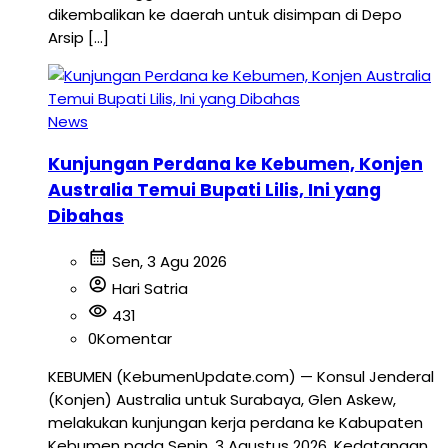
dikembalikan ke daerah untuk disimpan di Depo
Arsip […]
News
Kunjungan Perdana ke Kebumen, Konjen
Australia Temui Bupati Lilis, Ini yang
Dibahas
calendar_month
Sen, 3 Agu 2026
account_circle
Hari Satria
visibility
431
0
Komentar
KEBUMEN (KebumenUpdate.com) — Konsul Jenderal
(Konjen) Australia untuk Surabaya, Glen Askew,
melakukan kunjungan kerja perdana ke Kabupaten
Kebumen pada Senin, 3 Agustus 2026. Kedatangan