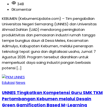
visibility
348
0
Komentar
KEBUMEN (KebumenUpdate.com) – Tim pengabdian
Universitas Negeri Semarang (UNNES) dan Universitas
Ahmad Dahlan (UAD) mendorong peningkatan
produktivitas dan pemasaran industri rumah tangga
tempe bungkus daun di Desa Meles, Kecamatan
Adimulyo, Kabupaten Kebumen, melalui penerapan
teknologi tepat guna dan digitalisasi usaha, Jumat 7
Agustus 2026. Program tersebut diarahkan untuk
memperkuat daya saing industri pangan berbasis
potensi […]
Edukasi
News
UNNES Tingkatkan Kompetensi Guru SMK TKM
Pertambangan Kebumen melalui Desain
Green Gamification Based M-Learning