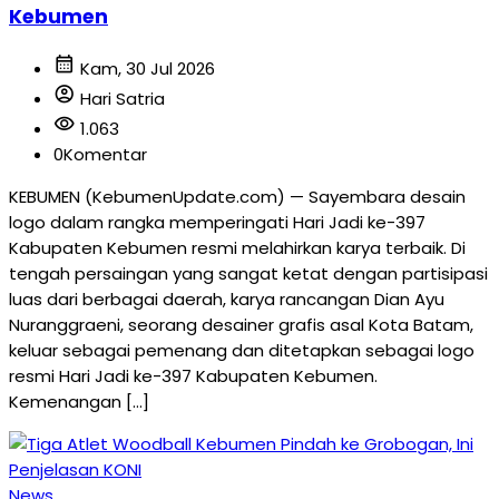
Kebumen
calendar_month
Kam, 30 Jul 2026
account_circle
Hari Satria
visibility
1.063
0
Komentar
KEBUMEN (KebumenUpdate.com) — Sayembara desain
logo dalam rangka memperingati Hari Jadi ke-397
Kabupaten Kebumen resmi melahirkan karya terbaik. Di
tengah persaingan yang sangat ketat dengan partisipasi
luas dari berbagai daerah, karya rancangan Dian Ayu
Nuranggraeni, seorang desainer grafis asal Kota Batam,
keluar sebagai pemenang dan ditetapkan sebagai logo
resmi Hari Jadi ke-397 Kabupaten Kebumen.
Kemenangan […]
News