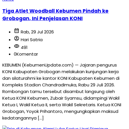
Tiga Atlet Woodball Kebumen Pindah ke
Grobogan, Ini Penjelasan KONI
calendar_month
Rab, 29 Jul 2026
account_circle
Hari Satria
visibility
491
0
Komentar
KEBUMEN (KebumenUpdate.com) — Jajaran pengurus
KONI Kabupaten Grobogan melakukan kunjungan kerja
dan silaturahmi ke kantor KONI Kabupaten Kebumen di
Kompleks Stadion Chandradimuka, Rabu 29 Juli 2026.
Rombongan tamu tersebut disambut langsung oleh
Ketua KONI Kebumen, Zubair Syamsu, didampingi Wakil
Ketua I, Wakil Ketua II, serta Wakil Sekretaris. Ketua KONI
Grobogan, Yoyok Prihantoro, mengungkapkan maksud
kedatangannya […]