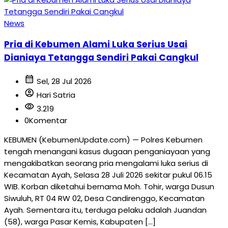
News
Pria di Kebumen Alami Luka Serius Usai
Dianiaya Tetangga Sendiri Pakai Cangkul
calendar_month
Sel, 28 Jul 2026
account_circle
Hari Satria
visibility
3.219
0
Komentar
KEBUMEN (KebumenUpdate.com) — Polres Kebumen
tengah menangani kasus dugaan penganiayaan yang
mengakibatkan seorang pria mengalami luka serius di
Kecamatan Ayah, Selasa 28 Juli 2026 sekitar pukul 06.15
WIB. Korban diketahui bernama Moh. Tohir, warga Dusun
Siwuluh, RT 04 RW 02, Desa Candirenggo, Kecamatan
Ayah. Sementara itu, terduga pelaku adalah Juandan
(58), warga Pasar Kemis, Kabupaten […]