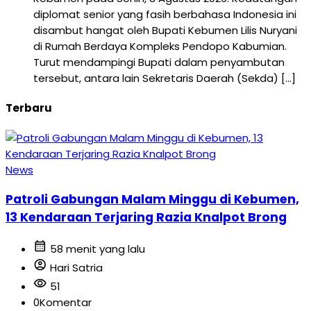
diplomat senior yang fasih berbahasa Indonesia ini
disambut hangat oleh Bupati Kebumen Lilis Nuryani
di Rumah Berdaya Kompleks Pendopo Kabumian.
Turut mendampingi Bupati dalam penyambutan
tersebut, antara lain Sekretaris Daerah (Sekda) […]
Terbaru
News
Patroli Gabungan Malam Minggu di Kebumen,
13 Kendaraan Terjaring Razia Knalpot Brong
calendar_month
58 menit yang lalu
account_circle
Hari Satria
visibility
51
0
Komentar