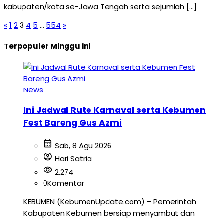
kabupaten/kota se-Jawa Tengah serta sejumlah […]
«
1
2
3
4
5
…
554
»
Terpopuler Minggu ini
News
Ini Jadwal Rute Karnaval serta Kebumen
Fest Bareng Gus Azmi
calendar_month
Sab, 8 Agu 2026
account_circle
Hari Satria
visibility
2.274
0
Komentar
KEBUMEN (KebumenUpdate.com) – Pemerintah
Kabupaten Kebumen bersiap menyambut dan