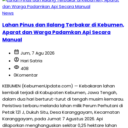
News
Lahan Pinus dan Ilalang Terbakar di Kebumen,
Aparat dan Warga Padamkan Api Secara
Manual
calendar_month
Jum, 7 Agu 2026
account_circle
Hari Satria
visibility
408
0
Komentar
KEBUMEN (KebumenUpdate.com) — Kebakaran lahan
kembali terjadi di Kabupaten Kebumen, Jawa Tengah,
dalam dua hari berturut-turut di tengah musim kemarau.
Peristiwa terbaru melanda lahan milik Perum Perhutani di
Petak 121 J, Dukuh Situ, Desa Karanggayam, Kecamatan
Karanggayam, pada Jumat 7 Agustus 2026. Api
dilaporkan menghanguskan sekitar 0,25 hektare lahan