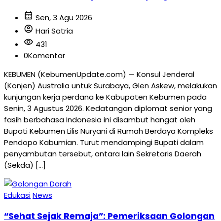
calendar_month
Sen, 3 Agu 2026
account_circle
Hari Satria
visibility
431
0
Komentar
KEBUMEN (KebumenUpdate.com) — Konsul Jenderal
(Konjen) Australia untuk Surabaya, Glen Askew, melakukan
kunjungan kerja perdana ke Kabupaten Kebumen pada
Senin, 3 Agustus 2026. Kedatangan diplomat senior yang
fasih berbahasa Indonesia ini disambut hangat oleh
Bupati Kebumen Lilis Nuryani di Rumah Berdaya Kompleks
Pendopo Kabumian. Turut mendampingi Bupati dalam
penyambutan tersebut, antara lain Sekretaris Daerah
(Sekda) […]
Edukasi
News
“Sehat Sejak Remaja”: Pemeriksaan Golongan