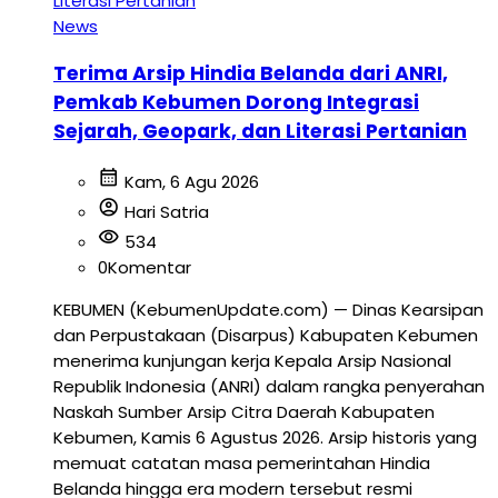
News
Terima Arsip Hindia Belanda dari ANRI,
Pemkab Kebumen Dorong Integrasi
Sejarah, Geopark, dan Literasi Pertanian
calendar_month
Kam, 6 Agu 2026
account_circle
Hari Satria
visibility
534
0
Komentar
KEBUMEN (KebumenUpdate.com) — Dinas Kearsipan
dan Perpustakaan (Disarpus) Kabupaten Kebumen
menerima kunjungan kerja Kepala Arsip Nasional
Republik Indonesia (ANRI) dalam rangka penyerahan
Naskah Sumber Arsip Citra Daerah Kabupaten
Kebumen, Kamis 6 Agustus 2026. Arsip historis yang
memuat catatan masa pemerintahan Hindia
Belanda hingga era modern tersebut resmi