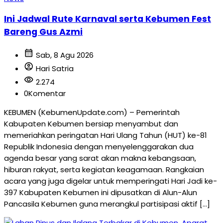
Ini Jadwal Rute Karnaval serta Kebumen Fest
Bareng Gus Azmi
calendar_month
Sab, 8 Agu 2026
account_circle
Hari Satria
visibility
2.274
0
Komentar
KEBUMEN (KebumenUpdate.com) – Pemerintah
Kabupaten Kebumen bersiap menyambut dan
memeriahkan peringatan Hari Ulang Tahun (HUT) ke-81
Republik Indonesia dengan menyelenggarakan dua
agenda besar yang sarat akan makna kebangsaan,
hiburan rakyat, serta kegiatan keagamaan. Rangkaian
acara yang juga digelar untuk memperingati Hari Jadi ke-
397 Kabupaten Kebumen ini dipusatkan di Alun-Alun
Pancasila Kebumen guna merangkul partisipasi aktif […]