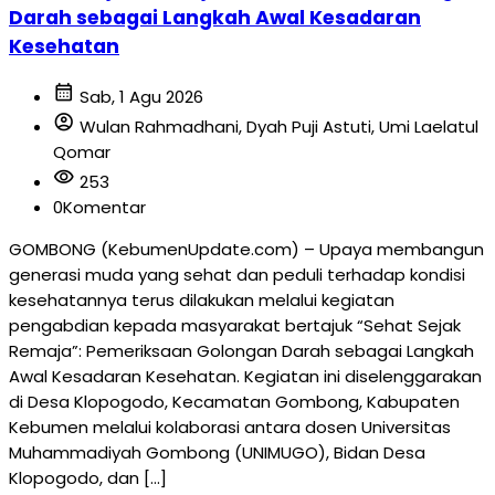
Darah sebagai Langkah Awal Kesadaran
Kesehatan
calendar_month
Sab, 1 Agu 2026
account_circle
Wulan Rahmadhani, Dyah Puji Astuti, Umi Laelatul
Qomar
visibility
253
0
Komentar
GOMBONG (KebumenUpdate.com) – Upaya membangun
generasi muda yang sehat dan peduli terhadap kondisi
kesehatannya terus dilakukan melalui kegiatan
pengabdian kepada masyarakat bertajuk “Sehat Sejak
Remaja”: Pemeriksaan Golongan Darah sebagai Langkah
Awal Kesadaran Kesehatan. Kegiatan ini diselenggarakan
di Desa Klopogodo, Kecamatan Gombong, Kabupaten
Kebumen melalui kolaborasi antara dosen Universitas
Muhammadiyah Gombong (UNIMUGO), Bidan Desa
Klopogodo, dan […]