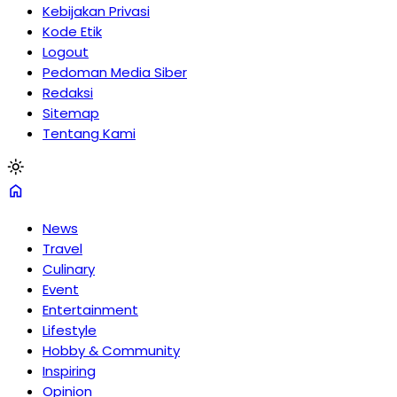
Kebijakan Privasi
Kode Etik
Logout
Pedoman Media Siber
Redaksi
Sitemap
Tentang Kami
light_mode
home
News
Travel
Culinary
Event
Entertainment
Lifestyle
Hobby & Community
Inspiring
Opinion