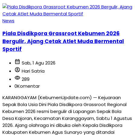
News
Piala Disdikpora Grassroot Kebumen 2026
Bergulir, Ajang Cetak Atlet Muda Bermental
Sportif
calendar_month
Sab, 1 Agu 2026
account_circle
Hari Satria
visibility
289
0
Komentar
KARANGGAYAM (KebumenUpdate.com) — Kejuaraan
Sepak Bola Usia Dini Piala Disdikpora Grassroot Regional
Kebumen 2026 resmi bergulir di Lapangan Sepak Bola
Desa Kajoran, Kecamatan Karanggayam, Sabtu 1 Agustus
2026. Ajang olahraga ini dibuka oleh Kepala Disdikpora
Kabupaten Kebumen Agus Sunaryo yang ditandai