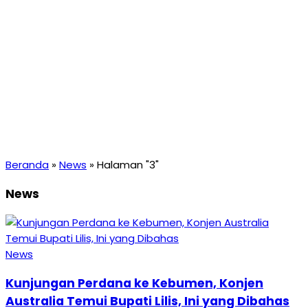
Beranda
»
News
»
Halaman "3"
News
News
Kunjungan Perdana ke Kebumen, Konjen
Australia Temui Bupati Lilis, Ini yang Dibahas