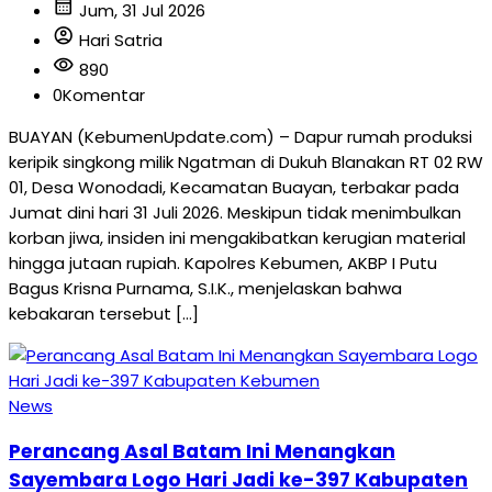
calendar_month
Jum, 31 Jul 2026
account_circle
Hari Satria
visibility
890
0
Komentar
BUAYAN (KebumenUpdate.com) – Dapur rumah produksi
keripik singkong milik Ngatman di Dukuh Blanakan RT 02 RW
01, Desa Wonodadi, Kecamatan Buayan, terbakar pada
Jumat dini hari 31 Juli 2026. Meskipun tidak menimbulkan
korban jiwa, insiden ini mengakibatkan kerugian material
hingga jutaan rupiah. Kapolres Kebumen, AKBP I Putu
Bagus Krisna Purnama, S.I.K., menjelaskan bahwa
kebakaran tersebut […]
News
Perancang Asal Batam Ini Menangkan
Sayembara Logo Hari Jadi ke-397 Kabupaten