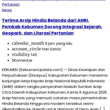
News
Terima Arsip Hindia Belanda dari ANRI,
Pemkab Kebumen Dorong Integrasi Sejarah,
Geopark, dan Literasi Pertanian
calendar_month
9 jam yang lalu
account_circle
Hari Satria
visibility
145
0
Komentar
KEBUMEN (KebumenUpdate.com) — Dinas Kearsipan dan
Perpustakaan (Disarpus) Kabupaten Kebumen menerima
kunjungan kerja Kepala Arsip Nasional Republik Indonesia
(ANRI) dalam rangka penyerahan Naskah Sumber Arsip
Citra Daerah Kabupaten Kebumen, Kamis 6 Agustus 2026.
Arsip historis yang memuat catatan masa pemerintahan
Hindia Belanda hingga era modern tersebut resmi
dikembalikan ke daerah untuk disimpan di Depo Arsip […]