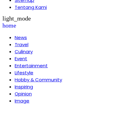
Sitemap
Tentang Kami
light_mode
home
News
Travel
Culinary
Event
Entertainment
Lifestyle
Hobby & Community
Inspiring
Opinion
Image