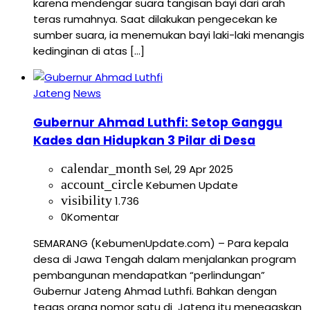
karena mendengar suara tangisan bayi dari arah
teras rumahnya. Saat dilakukan pengecekan ke
sumber suara, ia menemukan bayi laki-laki menangis
kedinginan di atas […]
Jateng
News
Gubernur Ahmad Luthfi: Setop Ganggu
Kades dan Hidupkan 3 Pilar di Desa
calendar_month
Sel, 29 Apr 2025
account_circle
Kebumen Update
visibility
1.736
0
Komentar
SEMARANG (KebumenUpdate.com) – Para kepala
desa di Jawa Tengah dalam menjalankan program
pembangunan mendapatkan “perlindungan”
Gubernur Jateng Ahmad Luthfi. Bahkan dengan
tegas orang nomor satu di Jateng itu menegaskan