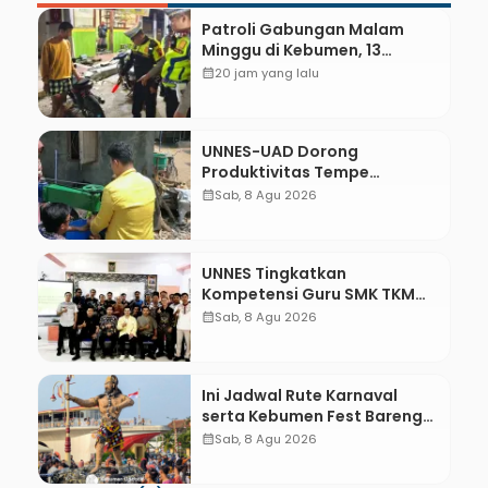
Patroli Gabungan Malam
Minggu di Kebumen, 13
Kendaraan Terjaring Razia
calendar_month
20 jam yang lalu
Knalpot Brong
UNNES-UAD Dorong
Produktivitas Tempe
Bungkus Daun Desa Meles,
calendar_month
Sab, 8 Agu 2026
Bantu Mesin dan
Pendampingan Digital
UNNES Tingkatkan
Kompetensi Guru SMK TKM
Pertambangan Kebumen
calendar_month
Sab, 8 Agu 2026
melalui Desain Green
Gamification Based M-
Learning
Ini Jadwal Rute Karnaval
serta Kebumen Fest Bareng
Gus Azmi
calendar_month
Sab, 8 Agu 2026