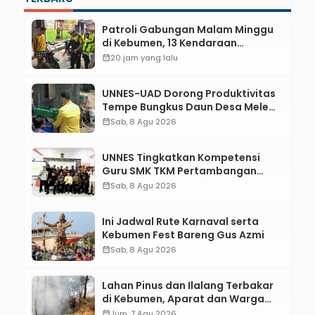
Patroli Gabungan Malam Minggu
di Kebumen, 13 Kendaraan
Terjaring Razia Knalpot Brong
calendar_month
20 jam yang lalu
UNNES-UAD Dorong Produktivitas
Tempe Bungkus Daun Desa Meles,
Bantu Mesin dan Pendampingan
calendar_month
Sab, 8 Agu 2026
Digital
UNNES Tingkatkan Kompetensi
Guru SMK TKM Pertambangan
Kebumen melalui Desain Green
calendar_month
Sab, 8 Agu 2026
Gamification Based M-Learning
Ini Jadwal Rute Karnaval serta
Kebumen Fest Bareng Gus Azmi
calendar_month
Sab, 8 Agu 2026
Lahan Pinus dan Ilalang Terbakar
di Kebumen, Aparat dan Warga
Padamkan Api Secara Manual
calendar_month
Jum, 7 Agu 2026