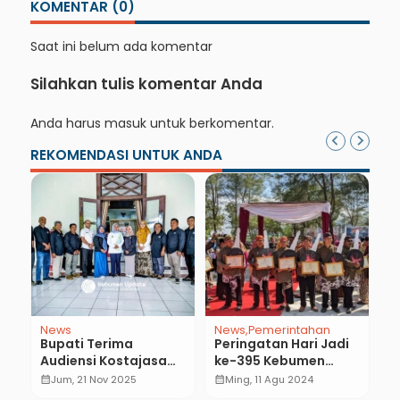
KOMENTAR (0)
Saat ini belum ada komentar
Silahkan tulis komentar Anda
Anda harus
masuk
untuk berkomentar.
REKOMENDASI UNTUK ANDA
News
News
Pemerintahan
N
Bupati Terima
Peringatan Hari Jadi
O
Audiensi Kostajasa
ke-395 Kebumen
D
,
dan IPEMI, Dorong
Dijadwalkan di Alun-
Li
calendar_month
Jum, 21 Nov 2025
calendar_month
Ming, 11 Agu 2024
calendar_month
Sinergi Lingkungan
alun Pancasila
K