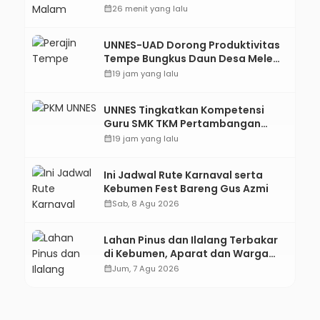
Terjaring Razia Knalpot Brong
calendar_month
26 menit yang lalu
UNNES-UAD Dorong Produktivitas
Tempe Bungkus Daun Desa Meles,
Bantu Mesin dan Pendampingan
calendar_month
19 jam yang lalu
Digital
UNNES Tingkatkan Kompetensi
Guru SMK TKM Pertambangan
Kebumen melalui Desain Green
calendar_month
19 jam yang lalu
Gamification Based M-Learning
Ini Jadwal Rute Karnaval serta
Kebumen Fest Bareng Gus Azmi
calendar_month
Sab, 8 Agu 2026
Lahan Pinus dan Ilalang Terbakar
di Kebumen, Aparat dan Warga
Padamkan Api Secara Manual
calendar_month
Jum, 7 Agu 2026