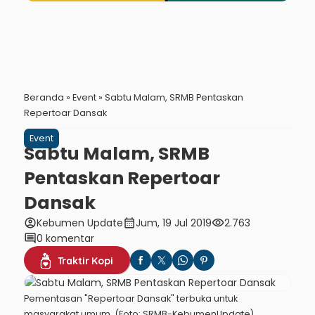
Beranda
»
Event
»
Sabtu Malam, SRMB Pentaskan
Repertoar Dansak
Event
Sabtu Malam, SRMB
Pentaskan Repertoar
Dansak
account_circle
calendar_month
visibility
Kebumen Update
Jum, 19 Jul 2019
2.763
comment
0 komentar
Traktir Kopi
Pementasan "Repertoar Dansak" terbuka untuk
masyarakat umum. (Foto: SRMB-KebumenUpdate)