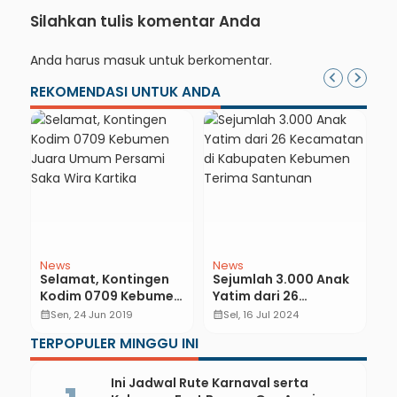
Silahkan tulis komentar Anda
Anda harus
masuk
untuk berkomentar.
REKOMENDASI UNTUK ANDA
News
News
N
Selamat, Kontingen
Sejumlah 3.000 Anak
P
Kodim 0709 Kebumen
Yatim dari 26
2
Juara Umum Persami
Kecamatan di
U
calendar_month
Sen, 24 Jun 2019
calendar_month
Sel, 16 Jul 2024
calendar_month
Saka Wira Kartika
Kabupaten Kebumen
T
TERPOPULER MINGGU INI
Terima Santunan
Ini Jadwal Rute Karnaval serta