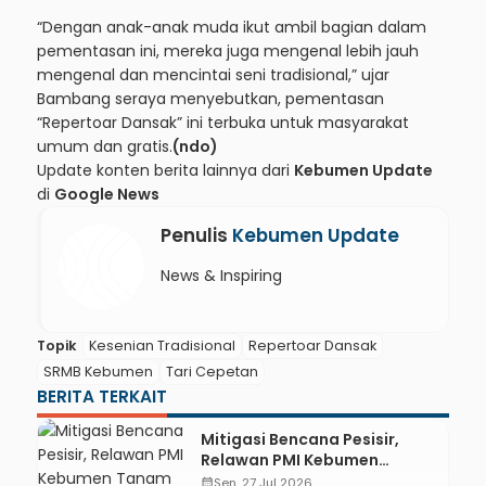
“Dengan anak-anak muda ikut ambil bagian dalam
pementasan ini, mereka juga mengenal lebih jauh
mengenal dan mencintai seni tradisional,” ujar
Bambang seraya menyebutkan, pementasan
“Repertoar Dansak” ini terbuka untuk masyarakat
umum dan gratis.
(ndo)
Update konten berita lainnya dari
Kebumen Update
di
Google News
Penulis
Kebumen Update
News & Inspiring
Topik
Kesenian Tradisional
Repertoar Dansak
SRMB Kebumen
Tari Cepetan
BERITA TERKAIT
Mitigasi Bencana Pesisir,
Relawan PMI Kebumen
Tanam 600 Bibit Mangrove di
calendar_month
Sen, 27 Jul 2026