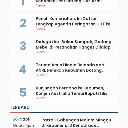
Kebumen Fest Bareng Gus Azmi
News
Penuh Kemeriahan, Ini Daftar
Lengkap Agenda Peringatan HUT ke-
News
81 RI dan Hari Jadi ke-397 Kabupaten
Kebumen
Diduga dari Bakar Sampah, Gudang
Mebel di Petanahan Hangus Dilalap
News
Api
Terima Arsip Hindia Belanda dari
ANRI, Pemkab Kebumen Dorong
News
Integrasi Sejarah, Geopark, dan
Literasi Pertanian
Kunjungan Perdana ke Kebumen,
Konjen Australia Temui Bupati Lilis,
News
Ini yang Dibahas
TERBARU
Patroli Gabungan Malam Minggu
di Kebumen, 13 Kendaraan