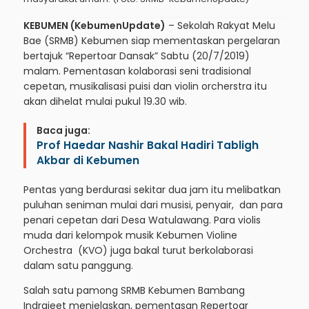
KEBUMEN (KebumenUpdate)
– Sekolah Rakyat Melu
Bae (SRMB) Kebumen siap mementaskan pergelaran
bertajuk “Repertoar Dansak” Sabtu (20/7/2019)
malam. Pementasan kolaborasi seni tradisional
cepetan, musikalisasi puisi dan violin orcherstra itu
akan dihelat mulai pukul 19.30 wib.
Baca juga:
Prof Haedar Nashir Bakal Hadiri Tabligh
Akbar di Kebumen
Pentas yang berdurasi sekitar dua jam itu melibatkan
puluhan seniman mulai dari musisi, penyair, dan para
penari cepetan dari Desa Watulawang. Para violis
muda dari kelompok musik Kebumen Violine
Orchestra (KVO) juga bakal turut berkolaborasi
dalam satu panggung.
Salah satu pamong SRMB Kebumen Bambang
Indrajeet menjelaskan, pementasan Repertoar