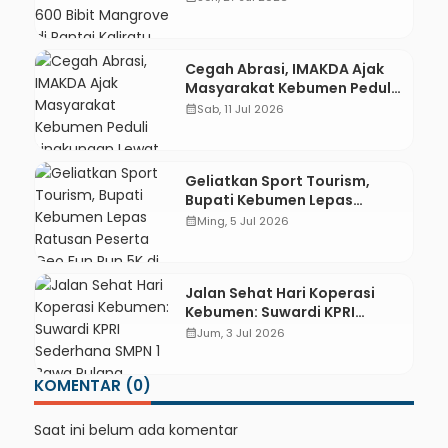
Pantai Kaliratu
Cegah Abrasi, IMAKDA Ajak
Masyarakat Kebumen Peduli
Lingkungan Lewat Aksi
calendar_month
Sab, 11 Jul 2026
Tanam Bakau
Geliatkan Sport Tourism,
Bupati Kebumen Lepas
Ratusan Peserta Geo Fun Run
calendar_month
Ming, 5 Jul 2026
5K di Karangsambung
Jalan Sehat Hari Koperasi
Kebumen: Suwardi KPRI
Sederhana SMPN 1 Bawa
calendar_month
Jum, 3 Jul 2026
Pulang Sepeda Listrik
KOMENTAR (0)
Saat ini belum ada komentar