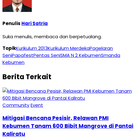
Penulis
Hari Satria
Suka menulis, membaca dan berpetualang.
Topik
Kurikulum 2013
Kurikulum Merdeka
Pagelaran
Seni
Papafest
Pentas Seni
SMA N 2 Kebumen
Smanda
Kebumen
Berita Terkait
Community
Event
Mitigasi Bencana Pesisir, Relawan PMI
Kebumen Tanam 600 Bibit Mangrove di Pantai
Kaliratu