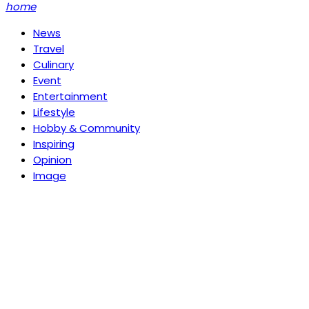
home
News
Travel
Culinary
Event
Entertainment
Lifestyle
Hobby & Community
Inspiring
Opinion
Image