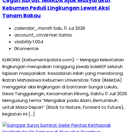
Cegah Abrasi, IMAKDA Ajak Masyarakat
Kebumen Peduli Lingkungan Lewat Aksi
Tanam Bakau
calendar_month
Sab, 11 Jul 2026
account_circle
Hari Satria
visibility
1.004
0
Komentar
KLIRONG (KebumenUpdate.com) – Menjaga kelestarian
lingkungan merupakan tanggung jawab kolektif seluruh
lapisan masyarakat. Kesadaran inilah yang mendorong
Ikatan Mahasiswa Kebumen Universitas Tidar (IMAKDA)
menggelar aksi lingkungan di bantaran Sungai Lukulo,
Desa Tanggulangin, Kecamatan Klirong, Sabtu 11 Juli 2026.
Mengusung tema “Mengakar pada Alam, Bertumbuh
untuk Masa Depan” (Back to Nature, Forward to Future),
kegiatan ini […]