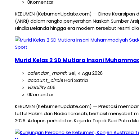
0
Komentar
KEBUMEN (KebumenUpdate.com) — Dinas Kearsipan dan
(ANRI) dalam rangka penyerahan Naskah Sumber Arsi
Hindia Belanda hingga era modern tersebut resmi dik
Sport
Murid Kelas 2 SD Mutiara Insani Muhamma
calendar_month
Sel, 4 Agu 2026
account_circle
Hari Satria
visibility
406
0
Komentar
KEBUMEN (KebumenUpdate.com) — Prestasi membanggak
Lutful Hakim dan Nadia Larasati, berhasil menyabe
2026. Adapun perhelatan Kejurda Tapak Suci Putra M