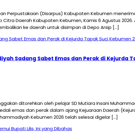
 Perpustakaan (Disarpus) Kabupaten Kebumen menerima kun
p Citra Daerah Kabupaten Kebumen, Kamis 6 Agustus 2026.
embalikan ke daerah untuk disimpan di Depo Arsip […]
diyah Sadang Sabet Emas dan Perak di Kejurda 
an ditorehkan oleh pelajar SD Mutiara Insani Muhammadiy
t medali emas dan perak dalam ajang Kejuaraan Daerah (Ke
uhammadiyah Kebumen 2026 telah selesai digelar […]