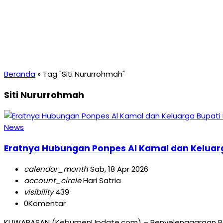
Beranda
»
Tag "Siti Nururrohmah"
Siti Nururrohmah
News
Eratnya Hubungan Ponpes Al Kamal dan Kelua
calendar_month
Sab, 18 Apr 2026
account_circle
Hari Satria
visibility
439
0
Komentar
KUWARASAN (KebumenUpdate.com) – Penyelenggaraan Pengaj