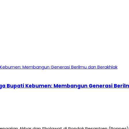
rga Bupati Kebumen: Membangun Generasi Beril
ian Akbar dan Sholawat di Pondok Pesantren (Ponpes) Al 