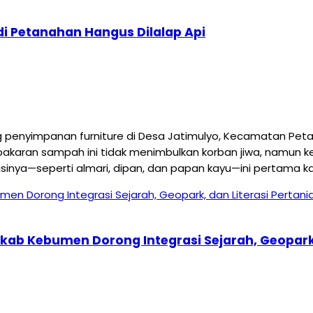
i Petanahan Hangus Dilalap Api
yimpanan furniture di Desa Jatimulyo, Kecamatan Petanah
akaran sampah ini tidak menimbulkan korban jiwa, namun ker
ya—seperti almari, dipan, dan papan kayu—ini pertama kal
mkab Kebumen Dorong Integrasi Sejarah, Geopark,