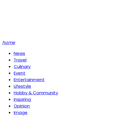
home
News
Travel
Culinary
Event
Entertainment
Lifestyle
Hobby & Community
Inspiring
Opinion
Image