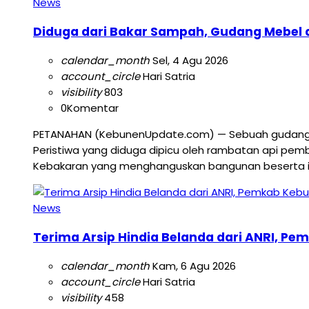
News
Diduga dari Bakar Sampah, Gudang Mebel d
calendar_month
Sel, 4 Agu 2026
account_circle
Hari Satria
visibility
803
0
Komentar
PETANAHAN (KebunenUpdate.com) — Sebuah gudang pen
Peristiwa yang diduga dipicu oleh rambatan api pemb
Kebakaran yang menghanguskan bangunan beserta isin
News
Terima Arsip Hindia Belanda dari ANRI, Pe
calendar_month
Kam, 6 Agu 2026
account_circle
Hari Satria
visibility
458