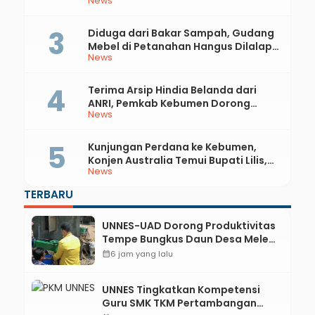
News
81 RI dan Hari Jadi ke-397 Kabupaten
Kebumen
Diduga dari Bakar Sampah, Gudang
Mebel di Petanahan Hangus Dilalap
News
Api
Terima Arsip Hindia Belanda dari
ANRI, Pemkab Kebumen Dorong
News
Integrasi Sejarah, Geopark, dan
Literasi Pertanian
Kunjungan Perdana ke Kebumen,
Konjen Australia Temui Bupati Lilis,
News
Ini yang Dibahas
TERBARU
UNNES-UAD Dorong Produktivitas
Tempe Bungkus Daun Desa Meles,
Bantu Mesin dan Pendampingan
calendar_month
6 jam yang lalu
Digital
UNNES Tingkatkan Kompetensi
Guru SMK TKM Pertambangan