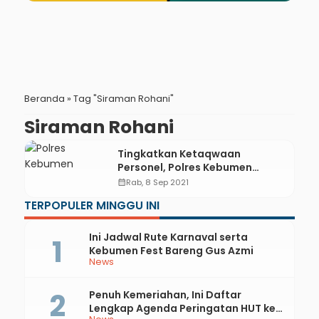
Beranda
»
Tag "Siraman Rohani"
Siraman Rohani
Tingkatkan Ketaqwaan
Personel, Polres Kebumen
Hadirkan Gus Fauzan
calendar_month
Rab, 8 Sep 2021
TERPOPULER MINGGU INI
Ini Jadwal Rute Karnaval serta
Kebumen Fest Bareng Gus Azmi
News
Penuh Kemeriahan, Ini Daftar
Lengkap Agenda Peringatan HUT ke-