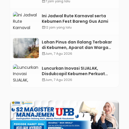
Kebumen melalui Desain Green
calendar_month
7 jam yang lalu
Gamification Based M-Learning
Ini Jadwal Rute Karnaval serta
Kebumen Fest Bareng Gus Azmi
calendar_month
12 jam yang lalu
Lahan Pinus dan Ilalang Terbakar
di Kebumen, Aparat dan Warga
Padamkan Api Secara Manual
calendar_month
Jum, 7 Agu 2026
Luncurkan Inovasi SIJALAK,
Disdukcapil Kebumen Perkuat
Jejaring Literasi Adminduk hingga
calendar_month
Jum, 7 Agu 2026
Tingkat Desa