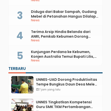
News
81 RI dan Hari Jadi ke-397 Kabupaten
Kebumen
Diduga dari Bakar Sampah, Gudang
Mebel di Petanahan Hangus Dilalap
News
Api
Terima Arsip Hindia Belanda dari
ANRI, Pemkab Kebumen Dorong
News
Integrasi Sejarah, Geopark, dan
Literasi Pertanian
Kunjungan Perdana ke Kebumen,
Konjen Australia Temui Bupati Lilis,
News
Ini yang Dibahas
TERBARU
UNNES-UAD Dorong Produktivitas
Tempe Bungkus Daun Desa Meles,
Bantu Mesin dan Pendampingan
calendar_month
7 jam yang lalu
Digital
UNNES Tingkatkan Kompetensi
Guru SMK TKM Pertambangan