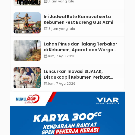
Kebumen melalui Desain Green
calendar_month
8 jam yang lalu
Gamification Based M-Learning
Ini Jadwal Rute Karnaval serta
Kebumen Fest Bareng Gus Azmi
calendar_month
13 jam yang lalu
Lahan Pinus dan Ilalang Terbakar
di Kebumen, Aparat dan Warga
Padamkan Api Secara Manual
calendar_month
Jum, 7 Agu 2026
Luncurkan Inovasi SIJALAK,
Disdukcapil Kebumen Perkuat
Jejaring Literasi Adminduk hingga
calendar_month
Jum, 7 Agu 2026
Tingkat Desa