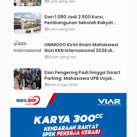
Jejaring Literasi Adminduk hingga
calendar_month
5 jam yang lalu
Tingkat Desa
Dari 1.080 Jadi 2.500 Kursi,
Pembangunan Sekolah Rakyat
Kebumen Ditargetkan Mulai
calendar_month
9 jam yang lalu
Oktober 2026
UNIMUGO Kirim Enam Mahasiswa
Ikuti KKN Internasional 2026 di
ASEAN dan Hong Kong
calendar_month
13 jam yang lalu
Dari Pengering Padi hingga Smart
Parking: Mahasiswa UPB Unjuk
Gigi Lewat Pameran CODEX 2
calendar_month
Kam, 6 Agu 2026