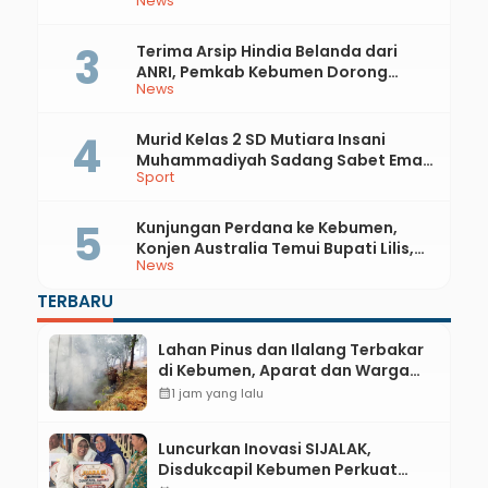
News
Api
Terima Arsip Hindia Belanda dari
ANRI, Pemkab Kebumen Dorong
News
Integrasi Sejarah, Geopark, dan
Literasi Pertanian
Murid Kelas 2 SD Mutiara Insani
Muhammadiyah Sadang Sabet Emas
Sport
dan Perak di Kejurda Tapak Suci
Kebumen 2026
Kunjungan Perdana ke Kebumen,
Konjen Australia Temui Bupati Lilis,
News
Ini yang Dibahas
TERBARU
Lahan Pinus dan Ilalang Terbakar
di Kebumen, Aparat dan Warga
Padamkan Api Secara Manual
calendar_month
1 jam yang lalu
Luncurkan Inovasi SIJALAK,
Disdukcapil Kebumen Perkuat