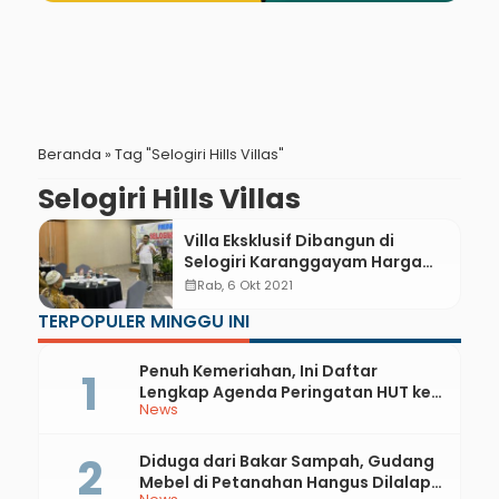
Beranda
»
Tag "Selogiri Hills Villas"
Selogiri Hills Villas
Villa Eksklusif Dibangun di
Selogiri Karanggayam Harga
Mulai Rp 2,1 Miliar
calendar_month
Rab, 6 Okt 2021
TERPOPULER MINGGU INI
Penuh Kemeriahan, Ini Daftar
Lengkap Agenda Peringatan HUT ke-
News
81 RI dan Hari Jadi ke-397 Kabupaten
Kebumen
Diduga dari Bakar Sampah, Gudang
Mebel di Petanahan Hangus Dilalap