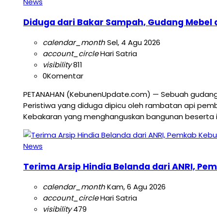
News
Diduga dari Bakar Sampah, Gudang Mebel d
calendar_month
Sel, 4 Agu 2026
account_circle
Hari Satria
visibility
811
0
Komentar
PETANAHAN (KebunenUpdate.com) — Sebuah gudang pen
Peristiwa yang diduga dipicu oleh rambatan api pemb
Kebakaran yang menghanguskan bangunan beserta isin
News
Terima Arsip Hindia Belanda dari ANRI, Pe
calendar_month
Kam, 6 Agu 2026
account_circle
Hari Satria
visibility
479