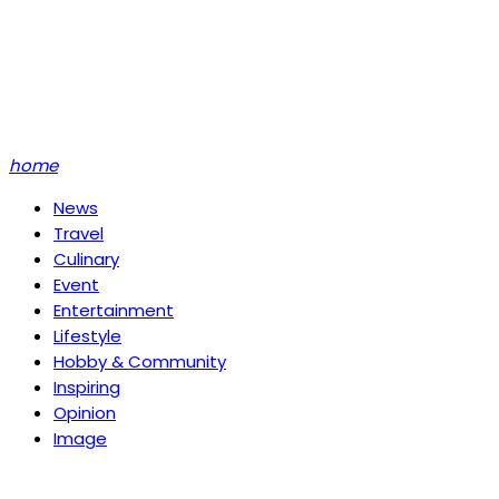
home
News
Travel
Culinary
Event
Entertainment
Lifestyle
Hobby & Community
Inspiring
Opinion
Image