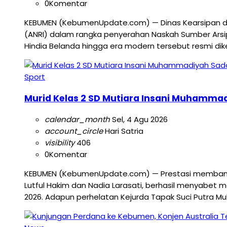
0
Komentar
KEBUMEN (KebumenUpdate.com) — Dinas Kearsipan dan
(ANRI) dalam rangka penyerahan Naskah Sumber Arsi
Hindia Belanda hingga era modern tersebut resmi dik
Sport
Murid Kelas 2 SD Mutiara Insani Muhamma
calendar_month
Sel, 4 Agu 2026
account_circle
Hari Satria
visibility
406
0
Komentar
KEBUMEN (KebumenUpdate.com) — Prestasi membanggak
Lutful Hakim dan Nadia Larasati, berhasil menyabe
2026. Adapun perhelatan Kejurda Tapak Suci Putra M