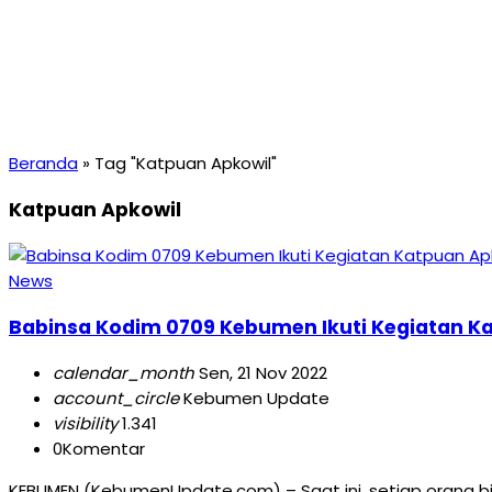
Beranda
»
Tag "Katpuan Apkowil"
Katpuan Apkowil
News
Babinsa Kodim 0709 Kebumen Ikuti Kegiatan K
calendar_month
Sen, 21 Nov 2022
account_circle
Kebumen Update
visibility
1.341
0
Komentar
KEBUMEN (KebumenUpdate.com) – Saat ini, setiap orang bis