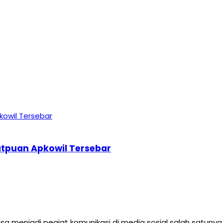
atpuan Apkowil Tersebar
a menjadi pegiat komunikasi di media sosial salah satunya