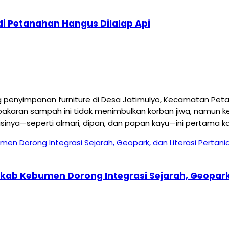
i Petanahan Hangus Dilalap Api
yimpanan furniture di Desa Jatimulyo, Kecamatan Petanah
akaran sampah ini tidak menimbulkan korban jiwa, namun ker
ya—seperti almari, dipan, dan papan kayu—ini pertama kal
mkab Kebumen Dorong Integrasi Sejarah, Geopark,