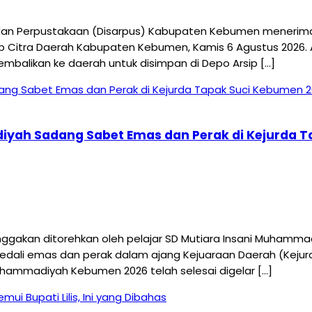
 Perpustakaan (Disarpus) Kabupaten Kebumen menerima kun
p Citra Daerah Kabupaten Kebumen, Kamis 6 Agustus 2026.
embalikan ke daerah untuk disimpan di Depo Arsip […]
diyah Sadang Sabet Emas dan Perak di Kejurda 
an ditorehkan oleh pelajar SD Mutiara Insani Muhammadiy
t medali emas dan perak dalam ajang Kejuaraan Daerah (Ke
uhammadiyah Kebumen 2026 telah selesai digelar […]