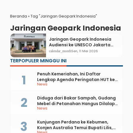
Beranda
»
Tag "Jaringan Geopark Indonesia"
Jaringan Geopark Indonesia
Jaringan Geopark Indonesia
Audiensi ke UNESCO Jakarta
Hingga Bappenas, Perkuat
Sen, 11 Mei 2026
calendar_month
Kolaborasi Pengembangan
TERPOPULER MINGGU INI
Geopark Indonesia
Penuh Kemeriahan, Ini Daftar
Lengkap Agenda Peringatan HUT ke-
News
81 RI dan Hari Jadi ke-397 Kabupaten
Kebumen
Diduga dari Bakar Sampah, Gudang
Mebel di Petanahan Hangus Dilalap
News
Api
Kunjungan Perdana ke Kebumen,
Konjen Australia Temui Bupati Lilis,
News