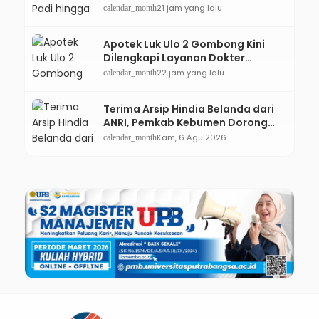
Gigi Lewat Pameran CODEX 2
21 jam yang lalu
calendar_month
Apotek Luk Ulo 2 Gombong Kini
Dilengkapi Layanan Dokter
Spesialis Anak
22 jam yang lalu
calendar_month
Terima Arsip Hindia Belanda dari
ANRI, Pemkab Kebumen Dorong
Integrasi Sejarah, Geopark, dan
Kam, 6 Agu 2026
calendar_month
Literasi Pertanian