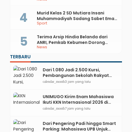
Ini yang Dibahas
Murid Kelas 2 SD Mutiara Insani
Muhammadiyah Sadang Sabet Emas
Sport
dan Perak di Kejurda Tapak Suci
Kebumen 2026
Terima Arsip Hindia Belanda dari
ANRI, Pemkab Kebumen Dorong
News
Integrasi Sejarah, Geopark, dan
Literasi Pertanian
TERBARU
Dari 1.080 Jadi 2.500 Kursi,
Pembangunan Sekolah Rakyat
Kebumen Ditargetkan Mulai
3 jam yang lalu
calendar_month
Oktober 2026
UNIMUGO Kirim Enam Mahasiswa
Ikuti KKN Internasional 2026 di
ASEAN dan Hong Kong
7 jam yang lalu
calendar_month
Dari Pengering Padi hingga Smart
Parking: Mahasiswa UPB Unjuk