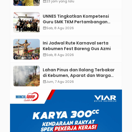
Bantu Mesin dan Pendampingan
calendar_month
23 jam yang lalu
Digital
UNNES Tingkatkan Kompetensi
Guru SMK TKM Pertambangan
Kebumen melalui Desain Green
calendar_month
Sab, 8 Agu 2026
Gamification Based M-Learning
Ini Jadwal Rute Karnaval serta
Kebumen Fest Bareng Gus Azmi
calendar_month
Sab, 8 Agu 2026
Lahan Pinus dan Ilalang Terbakar
di Kebumen, Aparat dan Warga
Padamkan Api Secara Manual
calendar_month
Jum, 7 Agu 2026