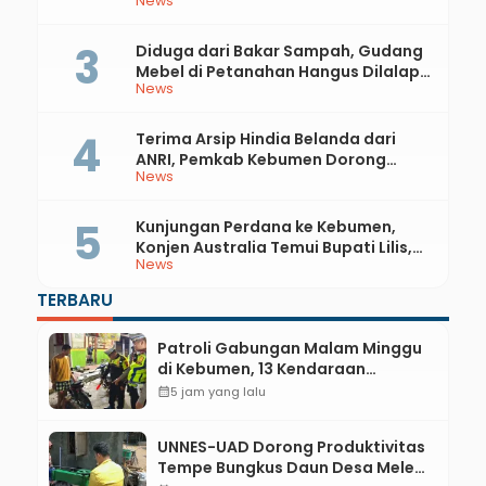
News
81 RI dan Hari Jadi ke-397 Kabupaten
Kebumen
Diduga dari Bakar Sampah, Gudang
Mebel di Petanahan Hangus Dilalap
News
Api
Terima Arsip Hindia Belanda dari
ANRI, Pemkab Kebumen Dorong
News
Integrasi Sejarah, Geopark, dan
Literasi Pertanian
Kunjungan Perdana ke Kebumen,
Konjen Australia Temui Bupati Lilis,
News
Ini yang Dibahas
TERBARU
Patroli Gabungan Malam Minggu
di Kebumen, 13 Kendaraan
Terjaring Razia Knalpot Brong
calendar_month
5 jam yang lalu
UNNES-UAD Dorong Produktivitas
Tempe Bungkus Daun Desa Meles,