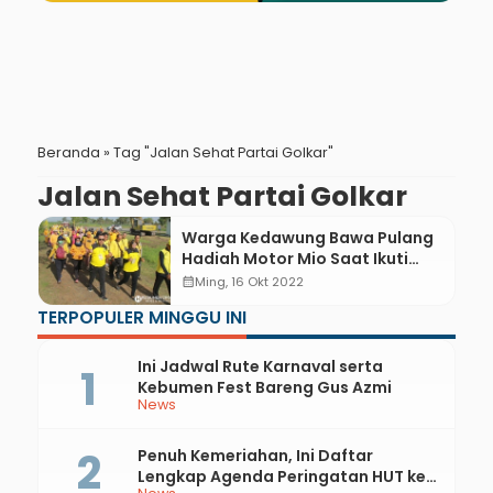
Beranda
»
Tag "Jalan Sehat Partai Golkar"
Jalan Sehat Partai Golkar
Warga Kedawung Bawa Pulang
Hadiah Motor Mio Saat Ikuti
Jalan Sehat HUT Ke-58 Partai
calendar_month
Ming, 16 Okt 2022
Golkar
TERPOPULER MINGGU INI
Ini Jadwal Rute Karnaval serta
Kebumen Fest Bareng Gus Azmi
News
Penuh Kemeriahan, Ini Daftar
Lengkap Agenda Peringatan HUT ke-