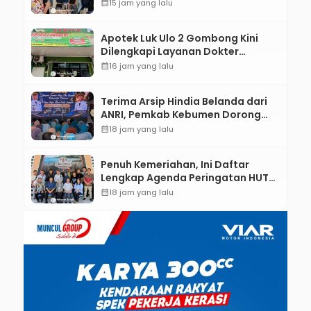
Gigi Lewat Pameran CODEX 2
calendar_month
15 jam yang lalu
Apotek Luk Ulo 2 Gombong Kini
Dilengkapi Layanan Dokter
Spesialis Anak
calendar_month
16 jam yang lalu
Terima Arsip Hindia Belanda dari
ANRI, Pemkab Kebumen Dorong
Integrasi Sejarah, Geopark, dan
calendar_month
18 jam yang lalu
Literasi Pertanian
Penuh Kemeriahan, Ini Daftar
Lengkap Agenda Peringatan HUT
ke-81 RI dan Hari Jadi ke-397
calendar_month
18 jam yang lalu
Kabupaten Kebumen