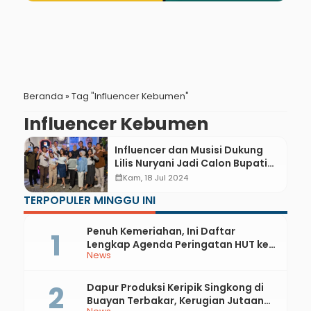
Beranda
»
Tag "Influencer Kebumen"
Influencer Kebumen
Influencer dan Musisi Dukung
Lilis Nuryani Jadi Calon Bupati
Kebumen, Sampaikan Aspirasi
calendar_month
Kam, 18 Jul 2024
Anak Muda
TERPOPULER MINGGU INI
Penuh Kemeriahan, Ini Daftar
Lengkap Agenda Peringatan HUT ke-
News
81 RI dan Hari Jadi ke-397 Kabupaten
Kebumen
Dapur Produksi Keripik Singkong di
Buayan Terbakar, Kerugian Jutaan