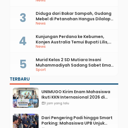
News
Rupiah
Diduga dari Bakar Sampah, Gudang
Mebel di Petanahan Hangus Dilalap
News
Api
Kunjungan Perdana ke Kebumen,
Konjen Australia Temui Bupati Lilis,
News
Ini yang Dibahas
Murid Kelas 2 SD Mutiara Insani
Muhammadiyah Sadang Sabet Emas
Sport
dan Perak di Kejurda Tapak Suci
Kebumen 2026
TERBARU
UNIMUGO Kirim Enam Mahasiswa
Ikuti KKN Internasional 2026 di
ASEAN dan Hong Kong
calendar_month
1 jam yang lalu
Dari Pengering Padi hingga Smart
Parking: Mahasiswa UPB Unjuk