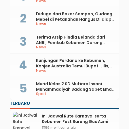
News
81 RI dan Hari Jadi ke-397 Kabupaten
Kebumen
Diduga dari Bakar Sampah, Gudang
Mebel di Petanahan Hangus Dilalap
News
Api
Terima Arsip Hindia Belanda dari
ANRI, Pemkab Kebumen Dorong
News
Integrasi Sejarah, Geopark, dan
Literasi Pertanian
Kunjungan Perdana ke Kebumen,
Konjen Australia Temui Bupati Lilis,
News
Ini yang Dibahas
Murid Kelas 2 SD Mutiara Insani
Muhammadiyah Sadang Sabet Emas
Sport
dan Perak di Kejurda Tapak Suci
Kebumen 2026
TERBARU
Ini Jadwal Rute Karnaval serta
Kebumen Fest Bareng Gus Azmi
calendar_month
59 menit yang lalu