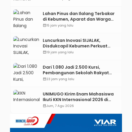
Lahan Pinus dan Ilalang Terbakar
di Kebumen, Aparat dan Warga
Padamkan Api Secara Manual
calendar_month
15 jam yang lalu
Luncurkan Inovasi SIJALAK,
Disdukcapil Kebumen Perkuat
Jejaring Literasi Adminduk hingga
calendar_month
19 jam yang lalu
Tingkat Desa
Dari 1.080 Jadi 2.500 Kursi,
Pembangunan Sekolah Rakyat
Kebumen Ditargetkan Mulai
calendar_month
23 jam yang lalu
Oktober 2026
UNIMUGO Kirim Enam Mahasiswa
Ikuti KKN Internasional 2026 di
ASEAN dan Hong Kong
calendar_month
Jum, 7 Agu 2026