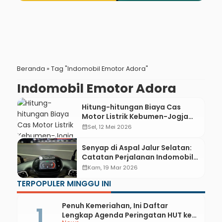
Beranda
»
Tag "Indomobil Emotor Adora"
Indomobil Emotor Adora
Hitung-hitungan Biaya Cas
Motor Listrik Kebumen-Jogja
PP, Lebih Murah dari Harga
calendar_month
Sel, 12 Mei 2026
Pertalite?
Senyap di Aspal Jalur Selatan:
Catatan Perjalanan Indomobil
Emotor Adora Solo-Kebumen
calendar_month
Kam, 19 Mar 2026
TERPOPULER MINGGU INI
Penuh Kemeriahan, Ini Daftar
Lengkap Agenda Peringatan HUT ke-