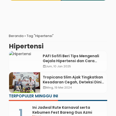
Beranda
»
Tag "Hipertensi"
Hipertensi
PAFI Sofifi Beri Tips Mengenali
Gejala Hipertensi dan Cara
Mengatasinya
calendar_month
Jum, 10 Jan 2025
Tropicana Slim Ajak Tingkatkan
Kesadaran Cegah, Deteksi Dini,
dan Kendalikan Hipertensi
calendar_month
Ming, 19 Mei 2024
Melalui Beat Hypertension 2024
TERPOPULER MINGGU INI
Ini Jadwal Rute Karnaval serta
Kebumen Fest Bareng Gus Azmi