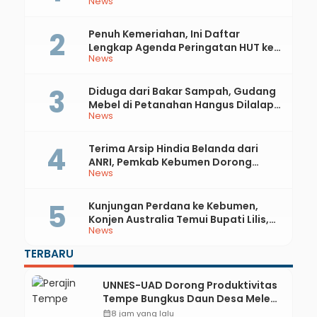
News
Penuh Kemeriahan, Ini Daftar
Lengkap Agenda Peringatan HUT ke-
News
81 RI dan Hari Jadi ke-397 Kabupaten
Kebumen
Diduga dari Bakar Sampah, Gudang
Mebel di Petanahan Hangus Dilalap
News
Api
Terima Arsip Hindia Belanda dari
ANRI, Pemkab Kebumen Dorong
News
Integrasi Sejarah, Geopark, dan
Literasi Pertanian
Kunjungan Perdana ke Kebumen,
Konjen Australia Temui Bupati Lilis,
News
Ini yang Dibahas
TERBARU
UNNES-UAD Dorong Produktivitas
Tempe Bungkus Daun Desa Meles,
Bantu Mesin dan Pendampingan
calendar_month
8 jam yang lalu