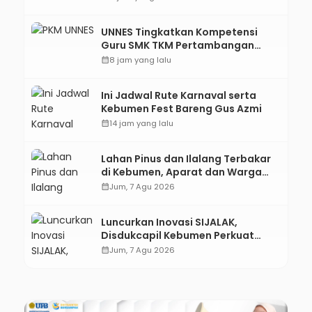
Digital
UNNES Tingkatkan Kompetensi
Guru SMK TKM Pertambangan
Kebumen melalui Desain Green
calendar_month
8 jam yang lalu
Gamification Based M-Learning
Ini Jadwal Rute Karnaval serta
Kebumen Fest Bareng Gus Azmi
calendar_month
14 jam yang lalu
Lahan Pinus dan Ilalang Terbakar
di Kebumen, Aparat dan Warga
Padamkan Api Secara Manual
calendar_month
Jum, 7 Agu 2026
Luncurkan Inovasi SIJALAK,
Disdukcapil Kebumen Perkuat
Jejaring Literasi Adminduk hingga
calendar_month
Jum, 7 Agu 2026
Tingkat Desa