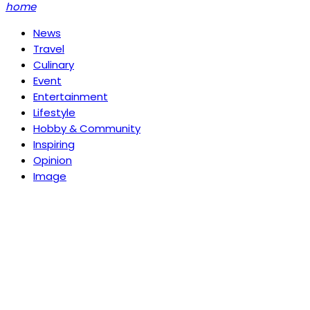
home
News
Travel
Culinary
Event
Entertainment
Lifestyle
Hobby & Community
Inspiring
Opinion
Image