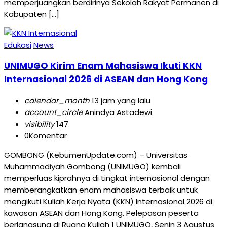
memperjuangkan berdirinya Sekolah Rakyat Permanen di
Kabupaten […]
Edukasi
News
UNIMUGO Kirim Enam Mahasiswa Ikuti KKN
Internasional 2026 di ASEAN dan Hong Kong
calendar_month
13 jam yang lalu
account_circle
Anindya Astadewi
visibility
147
0
Komentar
GOMBONG (KebumenUpdate.com) – Universitas
Muhammadiyah Gombong (UNIMUGO) kembali
memperluas kiprahnya di tingkat internasional dengan
memberangkatkan enam mahasiswa terbaik untuk
mengikuti Kuliah Kerja Nyata (KKN) Internasional 2026 di
kawasan ASEAN dan Hong Kong. Pelepasan peserta
berlangsung di Ruang Kuliah 1 UNIMUGO, Senin 3 Agustus