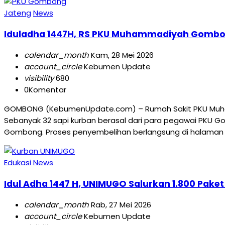
Jateng
News
Iduladha 1447H, RS PKU Muhammadiyah Gombon
calendar_month
Kam, 28 Mei 2026
account_circle
Kebumen Update
visibility
680
0
Komentar
GOMBONG (KebumenUpdate.com) – Rumah Sakit PKU Muhamma
Sebanyak 32 sapi kurban berasal dari para pegawai PKU
Gombong. Proses penyembelihan berlangsung di halaman be
Edukasi
News
Idul Adha 1447 H, UNIMUGO Salurkan 1.800 Pa
calendar_month
Rab, 27 Mei 2026
account_circle
Kebumen Update