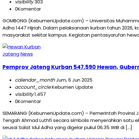
visibility
303
0
Komentar
GOMBONG (KebumenUpdate.com) – Universitas Muhammadi
Adha 1447 Hijriah. Dalam pelaksanaan kurban tahun 2026,
masyarakat sekitar kampus. Kegiatan pentasyarufan hewa
Jateng
News
Pemprov Jateng Kurban 547.590 Hewan, Gubern
calendar_month
Jum, 6 Jun 2025
account_circle
Kebumen Update
visibility
1.457
0
Komentar
SEMARANG (KebumenUpdate.com) – Pemerintah Provinsi Ja
Tengah Ahmad Luthfi secara simbolis menyerahkan satu ek
seusai Salat Idul Adha yang digelar pukul 06.35 WIB di […]