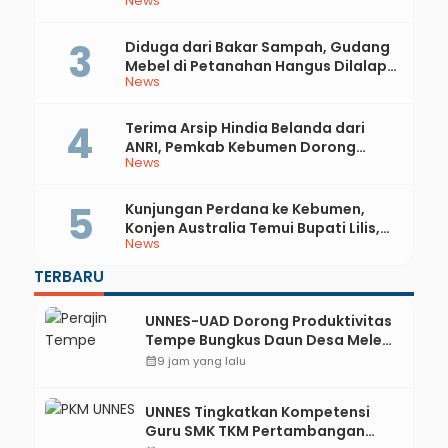
News
81 RI dan Hari Jadi ke-397 Kabupaten
Kebumen
Diduga dari Bakar Sampah, Gudang
Mebel di Petanahan Hangus Dilalap
News
Api
Terima Arsip Hindia Belanda dari
ANRI, Pemkab Kebumen Dorong
News
Integrasi Sejarah, Geopark, dan
Literasi Pertanian
Kunjungan Perdana ke Kebumen,
Konjen Australia Temui Bupati Lilis,
News
Ini yang Dibahas
TERBARU
UNNES-UAD Dorong Produktivitas
Tempe Bungkus Daun Desa Meles,
Bantu Mesin dan Pendampingan
calendar_month
9 jam yang lalu
Digital
UNNES Tingkatkan Kompetensi
Guru SMK TKM Pertambangan