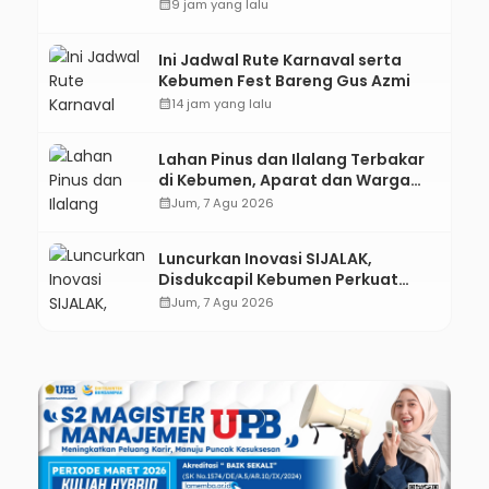
Kebumen melalui Desain Green
calendar_month
9 jam yang lalu
Gamification Based M-Learning
Ini Jadwal Rute Karnaval serta
Kebumen Fest Bareng Gus Azmi
calendar_month
14 jam yang lalu
Lahan Pinus dan Ilalang Terbakar
di Kebumen, Aparat dan Warga
Padamkan Api Secara Manual
calendar_month
Jum, 7 Agu 2026
Luncurkan Inovasi SIJALAK,
Disdukcapil Kebumen Perkuat
Jejaring Literasi Adminduk hingga
calendar_month
Jum, 7 Agu 2026
Tingkat Desa