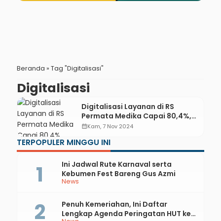
Beranda
»
Tag "Digitalisasi"
Digitalisasi
Digitalisasi Layanan di RS
Permata Medika Capai 80,4%,
Dirjampelkes Apresiasi Positif
calendar_month
Kam, 7 Nov 2024
TERPOPULER MINGGU INI
Ini Jadwal Rute Karnaval serta
Kebumen Fest Bareng Gus Azmi
News
Penuh Kemeriahan, Ini Daftar
Lengkap Agenda Peringatan HUT ke-