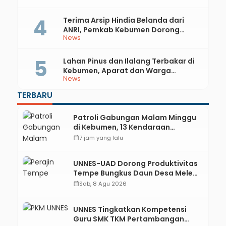
Terima Arsip Hindia Belanda dari
ANRI, Pemkab Kebumen Dorong
News
Integrasi Sejarah, Geopark, dan
Literasi Pertanian
Lahan Pinus dan Ilalang Terbakar di
Kebumen, Aparat dan Warga
News
Padamkan Api Secara Manual
TERBARU
Patroli Gabungan Malam Minggu
di Kebumen, 13 Kendaraan
Terjaring Razia Knalpot Brong
calendar_month
7 jam yang lalu
UNNES-UAD Dorong Produktivitas
Tempe Bungkus Daun Desa Meles,
Bantu Mesin dan Pendampingan
calendar_month
Sab, 8 Agu 2026
Digital
UNNES Tingkatkan Kompetensi
Guru SMK TKM Pertambangan