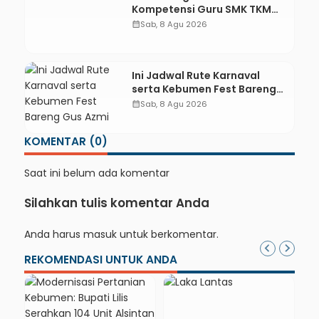
Kompetensi Guru SMK TKM
Pertambangan Kebumen
calendar_month
Sab, 8 Agu 2026
melalui Desain Green
Gamification Based M-
Learning
Ini Jadwal Rute Karnaval
serta Kebumen Fest Bareng
Gus Azmi
calendar_month
Sab, 8 Agu 2026
KOMENTAR (0)
Saat ini belum ada komentar
Silahkan tulis komentar Anda
Anda harus
masuk
untuk berkomentar.
REKOMENDASI UNTUK ANDA