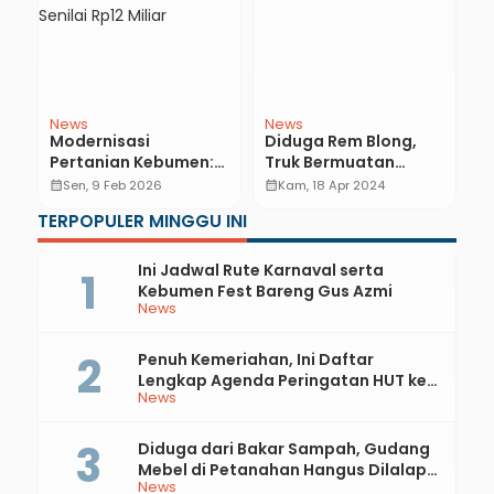
News
News
N
Modernisasi
Diduga Rem Blong,
A
Pertanian Kebumen:
Truk Bermuatan
S
Bupati Lilis Serahkan
Puluhan Pelajar
Kenc
calendar_month
Sen, 9 Feb 2026
calendar_month
Kam, 18 Apr 2024
calendar_month
104 Unit Alsintan
Tabrak Tebing, Begini
J
TERPOPULER MINGGU INI
Senilai Rp12 Miliar
Kondisi
Penumpangnya
Ini Jadwal Rute Karnaval serta
Kebumen Fest Bareng Gus Azmi
News
Penuh Kemeriahan, Ini Daftar
Lengkap Agenda Peringatan HUT ke-
News
81 RI dan Hari Jadi ke-397 Kabupaten
Kebumen
Diduga dari Bakar Sampah, Gudang
Mebel di Petanahan Hangus Dilalap
News
Api