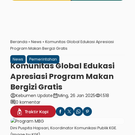
Beranda
»
News
»
Komunitas Global Edukasi Apresiasi
Program Makan Bergizi Gratis
News
Pemerintahan
Komunitas Global Edukasi
Apresiasi Program Makan
Bergizi Gratis
account_circle
calendar_month
visibility
Kebumen Update
Ming, 26 Jan 2025
1.518
comment
0 komentar
Traktir Kopi
Dini Puspita Hapsari, Koordinator Komunikasi Publik KGE.
(Image by KGE)