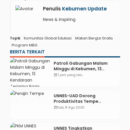
Penulis
Kebumen Update
News & Inspiring
Topik
Komunitas Global Edukasi
Makan Bergizi Gratis
Program MBG
BERITA TERKAIT
Patroli Gabungan Malam
Minggu di Kebumen, 13
Kendaraan Terjaring Razia
calendar_month
7 jam yang lalu
Knalpot Brong
UNNES-UAD Dorong
Produktivitas Tempe
Bungkus Daun Desa Meles,
calendar_month
Sab, 8 Agu 2026
Bantu Mesin dan
Pendampingan Digital
UNNES Tingkatkan