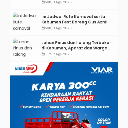
Kebumen melalui Desain Green
calendar_month
Sab, 8 Agu 2026
Gamification Based M-Learning
Ini Jadwal Rute Karnaval serta
Kebumen Fest Bareng Gus Azmi
calendar_month
Sab, 8 Agu 2026
Lahan Pinus dan Ilalang Terbakar
di Kebumen, Aparat dan Warga
Padamkan Api Secara Manual
calendar_month
Jum, 7 Agu 2026