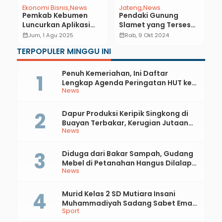
Ekonomi Bisnis
News
Jateng
News
N
a
Pemkab Kebumen
Pendaki Gunung
S
Luncurkan Aplikasi
Slamet yang Tersesat
P
SIPKALI untuk PKL, Ini
Ditemukan Selamat
P
calendar_month
Jum, 1 Agu 2025
calendar_month
Rab, 9 Okt 2024
calendar_month
Fungsinya
T
TERPOPULER MINGGU INI
L
Penuh Kemeriahan, Ini Daftar
Lengkap Agenda Peringatan HUT ke-
News
81 RI dan Hari Jadi ke-397 Kabupaten
Kebumen
Dapur Produksi Keripik Singkong di
Buayan Terbakar, Kerugian Jutaan
News
Rupiah
Diduga dari Bakar Sampah, Gudang
Mebel di Petanahan Hangus Dilalap
News
Api
Murid Kelas 2 SD Mutiara Insani
Muhammadiyah Sadang Sabet Emas
Sport
dan Perak di Kejurda Tapak Suci
Kebumen 2026