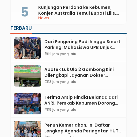
Kunjungan Perdana ke Kebumen,
Konjen Australia Temui Bupati Lilis,
News
Ini yang Dibahas
TERBARU
Dari Pengering Padi hingga Smart
Parking: Mahasiswa UPB Unjuk
Gigi Lewat Pameran CODEX 2
calendar_month
12 jam yang lalu
Apotek Luk Ulo 2 Gombong Kini
Dilengkapi Layanan Dokter
Spesialis Anak
calendar_month
13 jam yang lalu
Terima Arsip Hindia Belanda dari
ANRI, Pemkab Kebumen Dorong
Integrasi Sejarah, Geopark, dan
calendar_month
15 jam yang lalu
Literasi Pertanian
Penuh Kemeriahan, Ini Daftar
Lengkap Agenda Peringatan HUT
ke-81 RI dan Hari Jadi ke-397