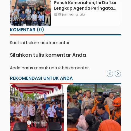
Penuh Kemeriahan, Ini Daftar
Lengkap Agenda Peringatan
HUT ke-81 RI dan Hari Jadi ke-
calendar_month
16 jam yang lalu
397 Kabupaten Kebumen
KOMENTAR (0)
Saat ini belum ada komentar
Silahkan tulis komentar Anda
Anda harus
masuk
untuk berkomentar.
REKOMENDASI UNTUK ANDA