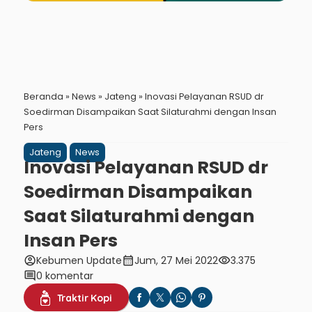
Beranda
»
News
»
Jateng
»
Inovasi Pelayanan RSUD dr
Soedirman Disampaikan Saat Silaturahmi dengan Insan
Pers
Jateng
News
Inovasi Pelayanan RSUD dr
Soedirman Disampaikan
Saat Silaturahmi dengan
Insan Pers
account_circle
calendar_month
visibility
Kebumen Update
Jum, 27 Mei 2022
3.375
comment
0 komentar
Traktir Kopi