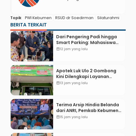
Topik
PWI Kebumen
RSUD dr Soedirman
Silaturahmi
BERITA TERKAIT
Dari Pengering Padi hingga
Smart Parking: Mahasiswa
UPB Unjuk Gigi Lewat
calendar_month
12 jam yang lalu
Pameran CODEX 2
Apotek Luk Ulo 2 Gombong
Kini Dilengkapi Layanan
Dokter Spesialis Anak
calendar_month
13 jam yang lalu
Terima Arsip Hindia Belanda
dari ANRI, Pemkab Kebumen
Dorong Integrasi Sejarah,
calendar_month
15 jam yang lalu
Geopark, dan Literasi
Pertanian