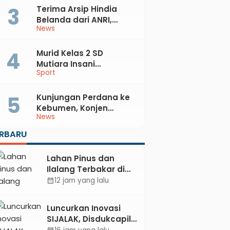
Terima Arsip Hindia
Belanda dari ANRI,
News
Pemkab Kebumen
Dorong Integrasi
Sejarah, Geopark, dan
Murid Kelas 2 SD
Literasi Pertanian
Mutiara Insani
Sport
Muhammadiyah
Sadang Sabet Emas
dan Perak di Kejurda
Kunjungan Perdana ke
Tapak Suci Kebumen
Kebumen, Konjen
News
2026
Australia Temui Bupati
Lilis, Ini yang Dibahas
ERBARU
Lahan Pinus dan
Ilalang Terbakar di
Kebumen, Aparat
12 jam yang lalu
calendar_month
dan Warga
Padamkan Api
Luncurkan Inovasi
Secara Manual
SIJALAK, Disdukcapil
Kebumen Perkuat