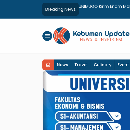
unan Sekolah Rakyat Kebumen
UNIMUGO Kirim Enam Maha
Breaking News
Hong Kong
menu
home
News
Travel
Culinary
Event