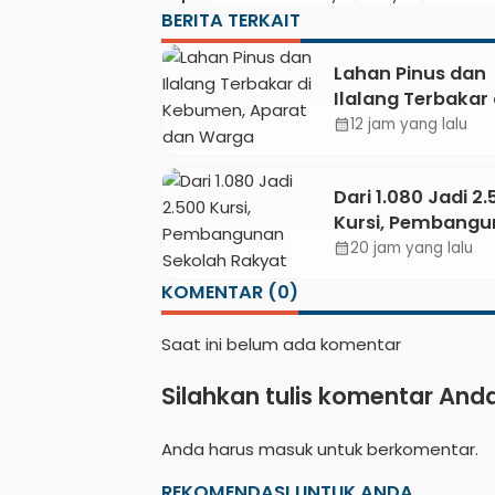
BERITA TERKAIT
Lahan Pinus dan
Ilalang Terbakar 
Kebumen, Apara
12 jam yang lalu
calendar_month
Warga Padamkan
Secara Manual
Dari 1.080 Jadi 2
Kursi, Pembang
Sekolah Rakyat
20 jam yang lalu
calendar_month
Kebumen Ditarg
KOMENTAR (0)
Mulai Oktober 2
Saat ini belum ada komentar
Silahkan tulis komentar And
Anda harus
masuk
untuk berkomentar.
REKOMENDASI UNTUK ANDA