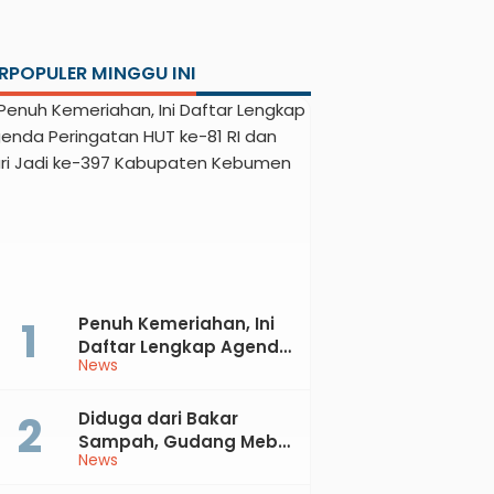
RPOPULER MINGGU INI
Penuh Kemeriahan, Ini
Daftar Lengkap Agenda
News
Peringatan HUT ke-81 RI
dan Hari Jadi ke-397
Kabupaten Kebumen
Diduga dari Bakar
Sampah, Gudang Mebel
News
di Petanahan Hangus
Dilalap Api