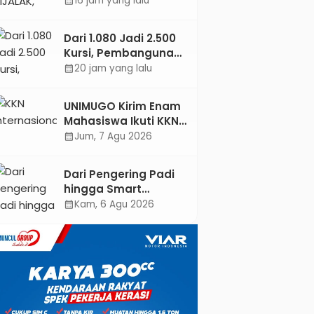
16 jam yang lalu
calendar_month
Jejaring Literasi
Adminduk hingga
Dari 1.080 Jadi 2.500
Tingkat Desa
Kursi, Pembangunan
Sekolah Rakyat
20 jam yang lalu
calendar_month
Kebumen
Ditargetkan Mulai
UNIMUGO Kirim Enam
Oktober 2026
Mahasiswa Ikuti KKN
Internasional 2026 di
Jum, 7 Agu 2026
calendar_month
ASEAN dan Hong
Kong
Dari Pengering Padi
hingga Smart
Parking: Mahasiswa
Kam, 6 Agu 2026
calendar_month
UPB Unjuk Gigi Lewat
Pameran CODEX 2