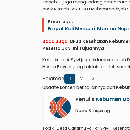
tersebut juga mengundang pembicara dr S
anak Rumah Sakit PKU Muhammadiyah S
Baca juga:
Empat Kali Mencuri, Mantan Napi 
Baca Juga:
BPJS Kesehatan Kebumen 
Peserta JKN, Ini Tujuannya
Kehadiran dr Sylvi juga didampingi ole
Hasan Bayuni yang tak lain adalah suami
Halaman
1
2
3
Update konten berita lainnya dari
Kebu
Penulis
Kebumen Up
News & Inspiring
Topik
Desa Candimulyo
dr Sylvi
Kesehat