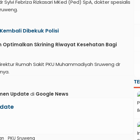
ylvi Febriza Rizkasari MKed (Ped) SpA, dokter spesialis
ruweng.
Kembali Dibekuk Polisi
Optimalkan Skrining Riwayat Kesehatan Bagi
h Direktur Rumah Sakit PKU Muhammadiyah Sruweng dr
nya.
T
men Update
di
Google News
date
an
PKU Sruweng