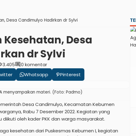
TE
n, Desa Candimulyo Hadirkan dr Sylvi
n Kesehatan, Desa
kan dr Sylvi
lity
comment
3.405
0 komentar
witter
Whatsapp
Pinterest
SpA menyampaikan materi. (Foto: Padmo)
emerintah Desa Candimulyo, Kecamatan Kebumen
warganya, Rabu 7 Desember 2022. Kegiatan yang
 diikuti oleh kader PKK dan warga masyarakat.
naga kesehatan dari Puskesmas Kebumen I, kegiatan