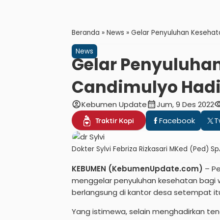
Beranda
»
News
»
Gelar Penyuluhan Kesehata
News
Gelar Penyuluha
Candimulyo Hadir
account_circle
calendar_month
visibi
Kebumen Update
Jum, 9 Des 2022
Facebook
T
Traktir Kopi
Dokter Sylvi Febriza Rizkasari MKed (Ped) 
KEBUMEN (KebumenUpdate.com)
– P
menggelar penyuluhan kesehatan bagi 
berlangsung di kantor desa setempat itu
Yang istimewa, selain menghadirkan te