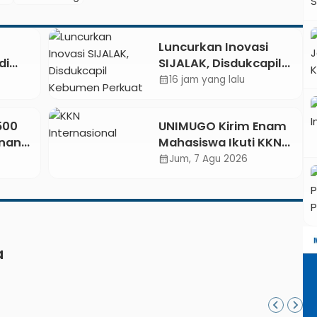
Luncurkan Inovasi
di
SIJALAK, Disdukcapil
t dan
Kebumen Perkuat
16 jam yang lalu
calendar_month
 Api
Jejaring Literasi
Adminduk hingga
.500
UNIMUGO Kirim Enam
Tingkat Desa
unan
Mahasiswa Ikuti KKN
Internasional 2026 di
Jum, 7 Agu 2026
calendar_month
etkan
ASEAN dan Hong Kong
026
a