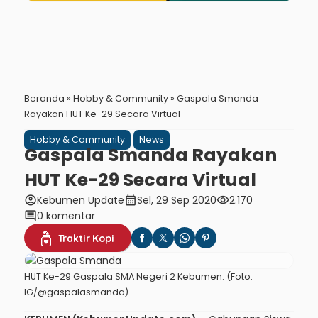
Beranda
»
Hobby & Community
»
Gaspala Smanda
Rayakan HUT Ke-29 Secara Virtual
Hobby & Community
News
Gaspala Smanda Rayakan
HUT Ke-29 Secara Virtual
account_circle
calendar_month
visibility
Kebumen Update
Sel, 29 Sep 2020
2.170
comment
0 komentar
Traktir Kopi
HUT Ke-29 Gaspala SMA Negeri 2 Kebumen. (Foto:
IG/@gaspalasmanda)