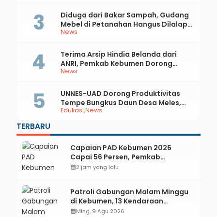
Kebumen
Diduga dari Bakar Sampah, Gudang
Mebel di Petanahan Hangus Dilalap
News
Api
Terima Arsip Hindia Belanda dari
ANRI, Pemkab Kebumen Dorong
News
Integrasi Sejarah, Geopark, dan
Literasi Pertanian
UNNES-UAD Dorong Produktivitas
Tempe Bungkus Daun Desa Meles,
Edukasi
News
Bantu Mesin dan Pendampingan
Digital
TERBARU
Capaian PAD Kebumen 2026
Capai 56 Persen, Pemkab
Optimalkan Pajak dan Transaksi
calendar_month
2 jam yang lalu
Non-Tunai KKPD
Patroli Gabungan Malam Minggu
di Kebumen, 13 Kendaraan
Terjaring Razia Knalpot Brong
calendar_month
Ming, 9 Agu 2026