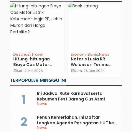
Destinasi
Travel
Ekonomi Bisnis
News
N
Hitung-hitungan
Notaris Lusia RR
W
Biaya Cas Motor
Wulansari Terima
T
Listrik Kebumen-
Hadiah Mobil Listrik
K
calendar_month
Sel, 12 Mei 2026
calendar_month
Kam, 26 Des 2024
calendar_month
Jogja PP, Lebih Murah
Wuling Air EV dari
W
TERPOPULER MINGGU INI
dari Harga Pertalite?
Bank Jateng
L
Ini Jadwal Rute Karnaval serta
Kebumen Fest Bareng Gus Azmi
News
Penuh Kemeriahan, Ini Daftar
Lengkap Agenda Peringatan HUT ke-
News
81 RI dan Hari Jadi ke-397 Kabupaten