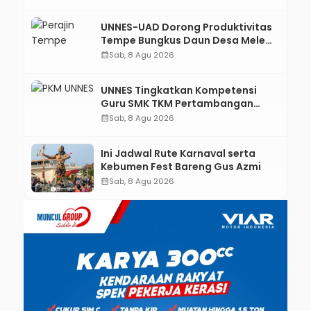
UNNES-UAD Dorong Produktivitas
Tempe Bungkus Daun Desa Meles,
Bantu Mesin dan Pendampingan
calendar_month
Sab, 8 Agu 2026
Digital
UNNES Tingkatkan Kompetensi
Guru SMK TKM Pertambangan
Kebumen melalui Desain Green
calendar_month
Sab, 8 Agu 2026
Gamification Based M-Learning
Ini Jadwal Rute Karnaval serta
Kebumen Fest Bareng Gus Azmi
calendar_month
Sab, 8 Agu 2026