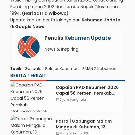
Sumbing tahun 2002 dan Lomba Napak Tilas tahun
1994.
(Hari Satria Wibowo)
Update konten berita lainnya dari
Kebumen Update
di
Google News
Penulis
Kebumen Update
News & Inspiring
Topik
Gaspala
Pelajar Kebumen
SMAN 2 Kebumen
BERITA TERKAIT
Capaian PAD Kebumen 2026
Capai 56 Persen, Pemkab
Optimalkan Pajak dan
calendar_month
2 jam yang lalu
Transaksi Non-Tunai KKPD
Patroli Gabungan Malam
Minggu di Kebumen, 13
Kendaraan Terjaring Razia
calendar_month
Ming, 9 Agu 2026