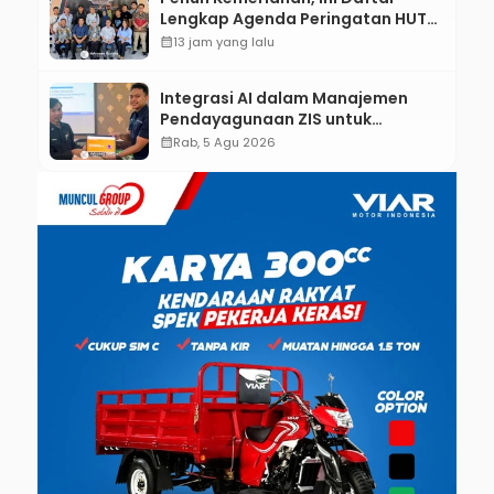
Lengkap Agenda Peringatan HUT
ke-81 RI dan Hari Jadi ke-397
calendar_month
13 jam yang lalu
Kabupaten Kebumen
Integrasi AI dalam Manajemen
Pendayagunaan ZIS untuk
Mendukung Realisasi IKAL
calendar_month
Rab, 5 Agu 2026
Unggulan Lazismu Kebumen