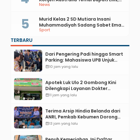
News
Ini yang Dibahas
Murid Kelas 2 SD Mutiara Insani
Muhammadiyah Sadang Sabet Emas
Sport
dan Perak di Kejurda Tapak Suci
Kebumen 2026
TERBARU
Dari Pengering Padi hingga Smart
Parking: Mahasiswa UPB Unjuk
Gigi Lewat Pameran CODEX 2
calendar_month
10 jam yang lalu
Apotek Luk Ulo 2 Gombong Kini
Dilengkapi Layanan Dokter
Spesialis Anak
calendar_month
11 jam yang lalu
Terima Arsip Hindia Belanda dari
ANRI, Pemkab Kebumen Dorong
Integrasi Sejarah, Geopark, dan
calendar_month
13 jam yang lalu
Literasi Pertanian
Penuh Kemeriahan, Ini Daftar