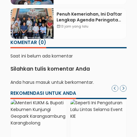
Pertanian
Penuh Kemeriahan, Ini Daftar
Lengkap Agenda Peringatan
HUT ke-81 RI dan Hari Jadi ke-
calendar_month
13 jam yang lalu
397 Kabupaten Kebumen
KOMENTAR (0)
Saat ini belum ada komentar
Silahkan tulis komentar Anda
Anda harus
masuk
untuk berkomentar.
REKOMENDASI UNTUK ANDA