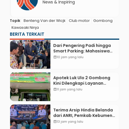
News & Inspiring
Topik
Benteng Van der Wicjk
Club motor
Gombong
Kawasaki Ninja
BERITA TERKAIT
Dari Pengering Padi hingga
Smart Parking: Mahasiswa
UPB Unjuk Gigi Lewat
calendar_month
10 jam yang lalu
Pameran CODEX 2
Apotek Luk Ulo 2 Gombong
Kini Dilengkapi Layanan
Dokter Spesialis Anak
calendar_month
11 jam yang lalu
Terima Arsip Hindia Belanda
dari ANRI, Pemkab Kebumen
Dorong Integrasi Sejarah,
calendar_month
13 jam yang lalu
Geopark, dan Literasi