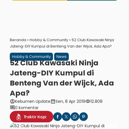
Beranda
»
Hobby & Community
»
52 Club Kawasaki Ninja
Jateng-DIY Kumpul di Benteng Van der Wijck, Ada Apa?
Hobby & Community
News
52 Club Kawasaki Ninja
Jateng-DIY Kumpul di
Benteng Van der Wijck, Ada
Apa?
account_circle
calendar_month
visibility
Kebumen Update
Sen, 8 Apr 2019
12.808
comment
0 komentar
Traktir Kopi