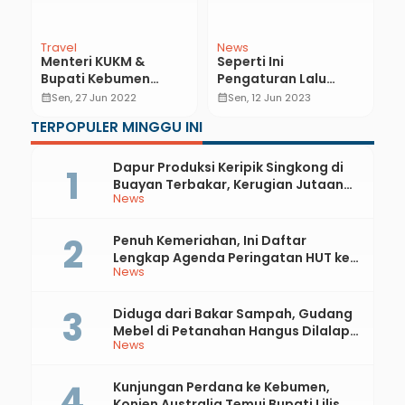
Travel
News
E
Menteri KUKM &
Seperti Ini
P
ka
Bupati Kebumen
Pengaturan Lalu
M
Kunjungi Geopark
Lintas Selama Event
H
calendar_month
Sen, 27 Jun 2022
calendar_month
Sen, 12 Jun 2023
calendar_month
Karangsambung
KIE
M
TERPOPULER MINGGU INI
Karangbolong
M
Dapur Produksi Keripik Singkong di
Buayan Terbakar, Kerugian Jutaan
News
Rupiah
Penuh Kemeriahan, Ini Daftar
Lengkap Agenda Peringatan HUT ke-
News
81 RI dan Hari Jadi ke-397 Kabupaten
Kebumen
Diduga dari Bakar Sampah, Gudang
Mebel di Petanahan Hangus Dilalap
News
Api
Kunjungan Perdana ke Kebumen,
Konjen Australia Temui Bupati Lilis,