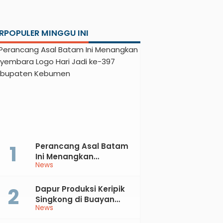
RPOPULER MINGGU INI
Perancang Asal Batam
Ini Menangkan
News
Sayembara Logo Hari
Jadi ke-397 Kabupaten
Kebumen
Dapur Produksi Keripik
Singkong di Buayan
News
Terbakar, Kerugian
Jutaan Rupiah