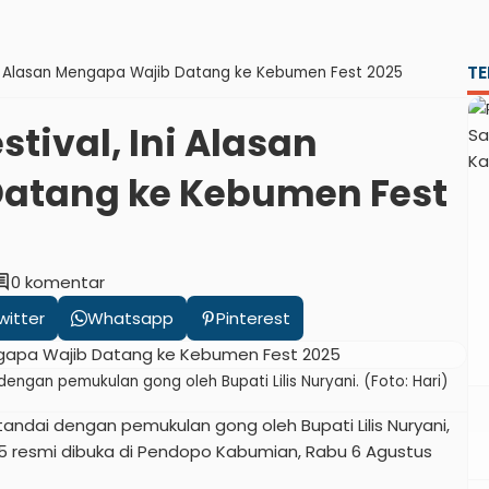
TE
Ini Alasan Mengapa Wajib Datang ke Kebumen Fest 2025
tival, Ini Alasan
atang ke Kebumen Fest
ment
0 komentar
witter
Whatsapp
Pinterest
engan pemukulan gong oleh Bupati Lilis Nuryani. (Foto: Hari)
tandai dengan pemukulan gong oleh Bupati Lilis Nuryani,
5 resmi dibuka di Pendopo Kabumian, Rabu 6 Agustus