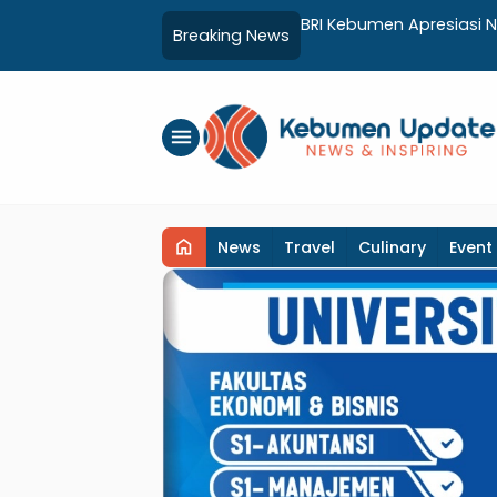
yagunaan ZIS untuk Mendukung
BRI Kebumen Apresiasi 
Breaking News
umen
Gratis Hingga Sosialisas
menu
home
News
Travel
Culinary
Event