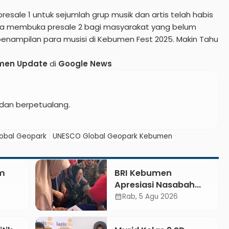
resale 1 untuk sejumlah grup musik dan artis telah habis
ncana membuka presale 2 bagi masyarakat yang belum
enampilan para musisi di Kebumen Fest 2025.
Makin Tahu
men Update
di
Google News
dan berpetualang.
obal Geopark
UNESCO Global Geopark Kebumen
am
BRI Kebumen
Apresiasi Nasabah
ZIS
Pensiunan Melalui
Rab, 5 Agu 2026
calendar_month
g
Pemeriksaan
Kesehatan Gratis