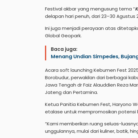
Festival akbar yang mengusung tema “
K
delapan hari penuh, dari 23–30 Agustus 
Ini juga menjadi perayaan atas diteta
Global Geopark.
Baca juga:
Menang Undian Simpedes, Bujang 
Acara soft launching Kebumen Fest 2025
Borobudur, perwakilan dari berbagai ka
Jawa Tengah dr Faiz Alauddien Reza Mard
Jateng dan Pertamina.
Ketua Panitia Kebumen Fest, Haryono Wa
etalase untuk mempromosikan potensi l
“Kami memberikan ruang seluas-luasny
unggulannya, mulai dari kuliner, batik, hi