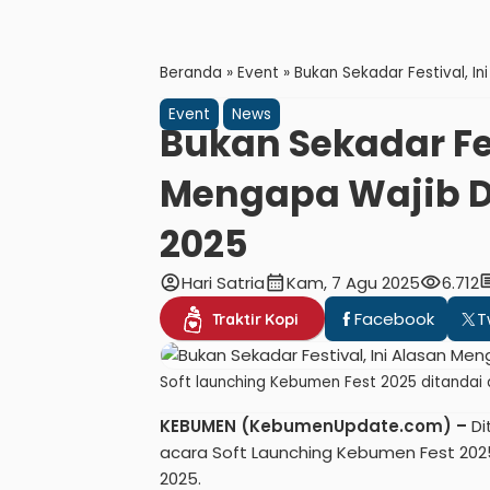
Beranda
»
Event
»
Bukan Sekadar Festival, 
Event
News
Bukan Sekadar Fes
Mengapa Wajib D
2025
account_circle
calendar_month
visibility
com
Hari Satria
Kam, 7 Agu 2025
6.712
Facebook
T
Traktir Kopi
Soft launching Kebumen Fest 2025 ditandai d
KEBUMEN (KebumenUpdate.com) –
Di
acara Soft Launching Kebumen Fest 202
2025.