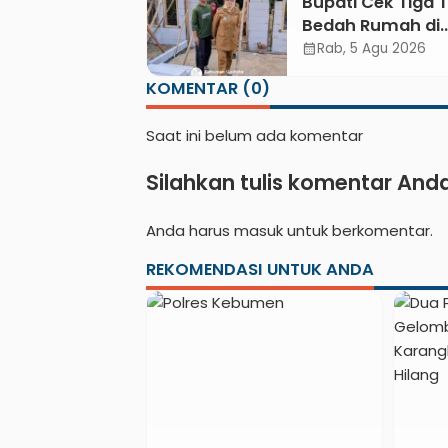
Bupati Cek Tiga T
Unggulan Lazis
Bedah Rumah di
Kebumen
Kebumen, Pastik
Rab, 5 Agu 2026
calendar_month
Hunian Layak bag
KOMENTAR (0)
Warga
Saat ini belum ada komentar
Silahkan tulis komentar And
Anda harus
masuk
untuk berkomentar.
REKOMENDASI UNTUK ANDA