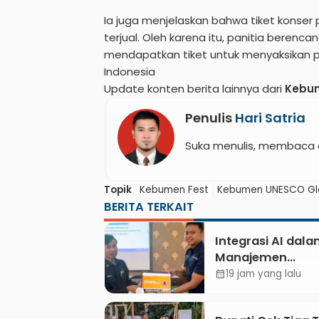
Ia juga menjelaskan bahwa tiket konser p
terjual. Oleh karena itu, panitia bere
mendapatkan tiket untuk menyaksikan p
Indonesia
Update konten berita lainnya dari
Kebu
Penulis
Hari Satria
Suka menulis, membaca 
Topik
Kebumen Fest
Kebumen UNESCO Gl
BERITA TERKAIT
Integrasi AI dal
Manajemen
Pendayagunaan 
19 jam yang lalu
calendar_month
untuk Mendukun
Realisasi IKAL