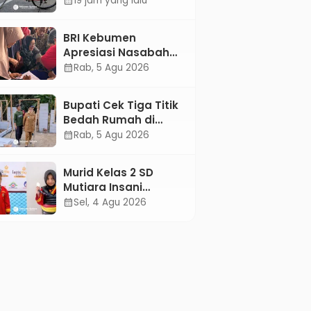
19 jam yang lalu
calendar_month
Sisa-Sisa Racun
Masa Remaja
BRI Kebumen
Apresiasi Nasabah
Pensiunan Melalui
Rab, 5 Agu 2026
calendar_month
Pemeriksaan
Kesehatan Gratis
Bupati Cek Tiga Titik
Hingga Sosialisasi
Bedah Rumah di
Otentikasi Taspen
Kebumen, Pastikan
Rab, 5 Agu 2026
calendar_month
Hunian Layak bagi
Warga
Murid Kelas 2 SD
Mutiara Insani
Muhammadiyah
Sel, 4 Agu 2026
calendar_month
Sadang Sabet Emas
dan Perak di Kejurda
Tapak Suci Kebumen
2026