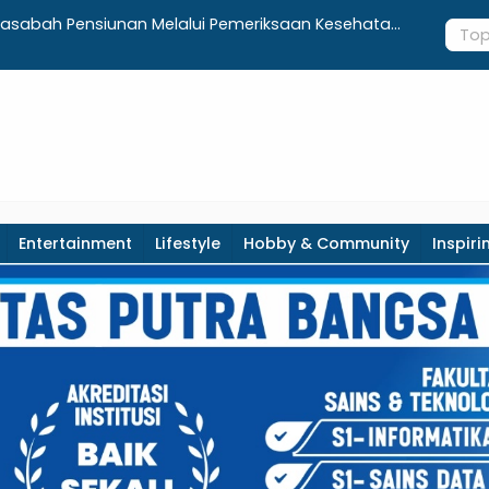
Nasabah Pensiunan Melalui Pemeriksaan Kesehatan
Bupati Cek
i Otentikasi Taspen
Warga
Entertainment
Lifestyle
Hobby & Community
Inspiri