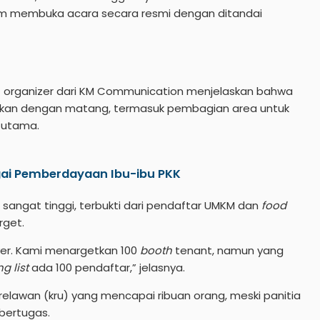
ebelum membuka acara secara resmi dengan ditandai
nt organizer dari KM Communication menjelaskan bahwa
siapkan dengan matang, termasuk pembagian area untuk
 utama.
gai Pemberdayaan Ibu-ibu PKK
sangat tinggi, terbukti dari pendaftar UMKM dan
food
rget.
er. Kami menargetkan 100
booth
tenant, namun yang
g list
ada 100 pendaftar,” jelasnya.
 relawan (kru) yang mencapai ribuan orang, meski panitia
bertugas.