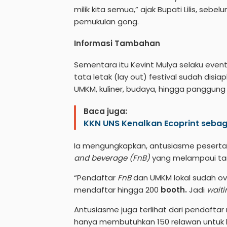
milik kita semua,” ajak Bupati Lilis, s
pemukulan gong.
Informasi Tambahan
Sementara itu Kevint Mulya selaku eve
tata letak (lay out) festival sudah di
UMKM, kuliner, budaya, hingga panggung
Baca juga:
KKN UNS Kenalkan Ecoprint seba
Ia mengungkapkan, antusiasme peserta 
and beverage (FnB)
yang melampaui ta
“Pendaftar
FnB
dan UMKM lokal sudah ov
mendaftar hingga 200
booth.
Jadi
waitin
Antusiasme juga terlihat dari pendaftar
hanya membutuhkan 150 relawan untuk 