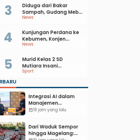
Diduga dari Bakar
Sampah, Gudang Mebel
News
di Petanahan Hangus
Dilalap Api
Kunjungan Perdana ke
Kebumen, Konjen
News
Australia Temui Bupati
Lilis, Ini yang Dibahas
Murid Kelas 2 SD
Mutiara Insani
Sport
Muhammadiyah
Sadang Sabet Emas
ERBARU
dan Perak di Kejurda
Tapak Suci Kebumen
Integrasi AI dalam
2026
Manajemen
Pendayagunaan ZIS
19 jam yang lalu
calendar_month
untuk Mendukung
Realisasi IKAL
Dari Waduk Sempor
Unggulan Lazismu
hingga Magelang:
Kebumen
Mengayuh Kembali