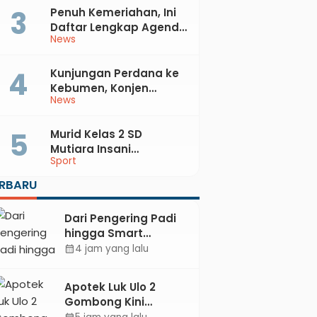
Penuh Kemeriahan, Ini
Daftar Lengkap Agenda
News
Peringatan HUT ke-81 RI
dan Hari Jadi ke-397
Kabupaten Kebumen
Kunjungan Perdana ke
Kebumen, Konjen
News
Australia Temui Bupati
Lilis, Ini yang Dibahas
Murid Kelas 2 SD
Mutiara Insani
Sport
Muhammadiyah
Sadang Sabet Emas
ERBARU
dan Perak di Kejurda
Tapak Suci Kebumen
Dari Pengering Padi
2026
hingga Smart
Parking: Mahasiswa
4 jam yang lalu
calendar_month
UPB Unjuk Gigi Lewat
Pameran CODEX 2
Apotek Luk Ulo 2
Gombong Kini
Dilengkapi Layanan