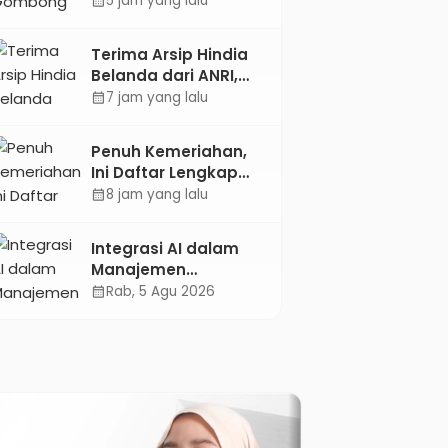
5 jam yang lalu
calendar_month
Dokter Spesialis Anak
Terima Arsip Hindia
Belanda dari ANRI,
Pemkab Kebumen
7 jam yang lalu
calendar_month
Dorong Integrasi
Sejarah, Geopark,
Penuh Kemeriahan,
dan Literasi
Ini Daftar Lengkap
Pertanian
Agenda Peringatan
8 jam yang lalu
calendar_month
HUT ke-81 RI dan Hari
Jadi ke-397
Integrasi AI dalam
Kabupaten Kebumen
Manajemen
Pendayagunaan ZIS
Rab, 5 Agu 2026
calendar_month
untuk Mendukung
Realisasi IKAL
Unggulan Lazismu
Kebumen