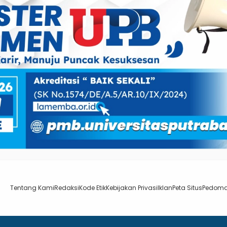
Tentang Kami
Redaksi
Kode Etik
Kebijakan Privasi
Iklan
Peta Situs
Pedoma