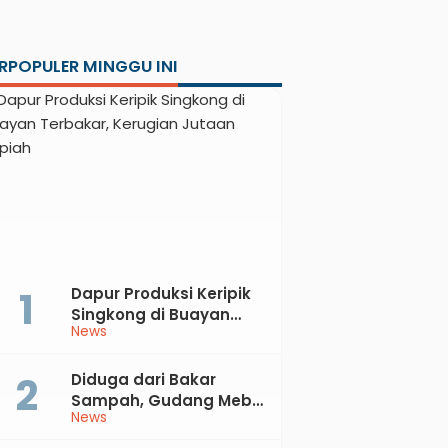
RPOPULER MINGGU INI
Dapur Produksi Keripik
Singkong di Buayan
News
Terbakar, Kerugian
Jutaan Rupiah
Diduga dari Bakar
Sampah, Gudang Mebel
News
di Petanahan Hangus
Dilalap Api