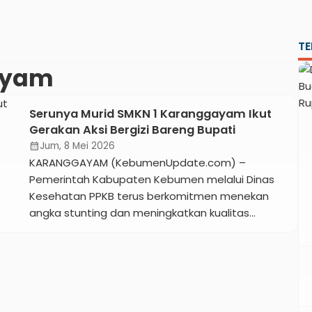
TE
ayam
Serunya Murid SMKN 1 Karanggayam Ikut
Gerakan Aksi Bergizi Bareng Bupati
Jum, 8 Mei 2026
calendar_month
KARANGGAYAM (KebumenUpdate.com) –
Pemerintah Kabupaten Kebumen melalui Dinas
Kesehatan PPKB terus berkomitmen menekan
angka stunting dan meningkatkan kualitas
kesehatan remaja. Komitmen tersebut
diwujudkan melalui Gerakan Aksi Bergizi yang
diselenggarakan di SMKN 1 Karanggayam, Jumat
8 Mei 2026. Acara ini dihadiri langsung oleh Bupati
Kebumen Lilis Nuryani, Anggota Komisi E DPRD