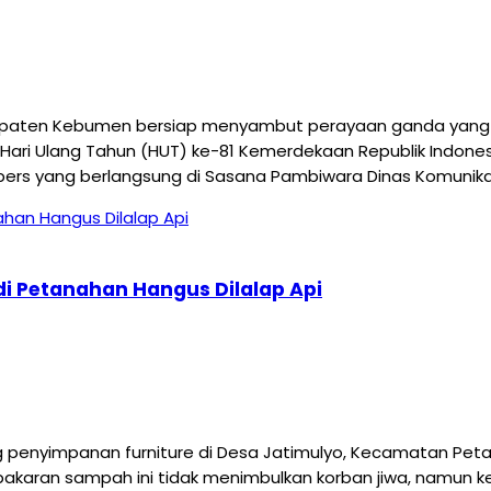
aten Kebumen bersiap menyambut perayaan ganda yang me
Hari Ulang Tahun (HUT) ke-81 Kemerdekaan Republik Indonesi
pers yang berlangsung di Sasana Pambiwara Dinas Komunikas
i Petanahan Hangus Dilalap Api
yimpanan furniture di Desa Jatimulyo, Kecamatan Petanah
akaran sampah ini tidak menimbulkan korban jiwa, namun ker