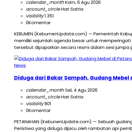
calendar_month
Kam, 6 Agu 2026
account_circle
Hari Satria
visibility
1.351
0
Komentar
KEBUMEN (KebumenUpdate.com) — Pemerintah Kabup
memiliki sejumlah agenda besar untuk memperingati 
tersebut dipaparkan secara resmi dalam sesi jumpa 
News
Diduga dari Bakar Sampah, Gudang Mebel d
calendar_month
Sel, 4 Agu 2026
account_circle
Hari Satria
visibility
801
0
Komentar
PETANAHAN (KebunenUpdate.com) — Sebuah gudang pen
Peristiwa yang diduga dipicu oleh rambatan api pemb