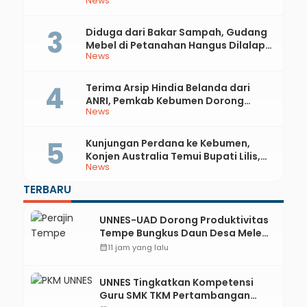
News
81 RI dan Hari Jadi ke-397 Kabupaten
Kebumen
Diduga dari Bakar Sampah, Gudang
Mebel di Petanahan Hangus Dilalap
News
Api
Terima Arsip Hindia Belanda dari
ANRI, Pemkab Kebumen Dorong
News
Integrasi Sejarah, Geopark, dan
Literasi Pertanian
Kunjungan Perdana ke Kebumen,
Konjen Australia Temui Bupati Lilis,
News
Ini yang Dibahas
TERBARU
UNNES-UAD Dorong Produktivitas
Tempe Bungkus Daun Desa Meles,
Bantu Mesin dan Pendampingan
calendar_month
11 jam yang lalu
Digital
UNNES Tingkatkan Kompetensi
Guru SMK TKM Pertambangan