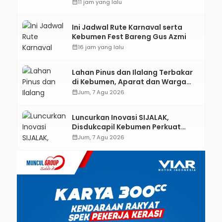
Kebumen melalui Desain Green
calendar_month
11 jam yang lalu
Gamification Based M-Learning
Ini Jadwal Rute Karnaval serta
Kebumen Fest Bareng Gus Azmi
calendar_month
16 jam yang lalu
Lahan Pinus dan Ilalang Terbakar
di Kebumen, Aparat dan Warga
Padamkan Api Secara Manual
calendar_month
Jum, 7 Agu 2026
Luncurkan Inovasi SIJALAK,
Disdukcapil Kebumen Perkuat
Jejaring Literasi Adminduk hingga
calendar_month
Jum, 7 Agu 2026
Tingkat Desa