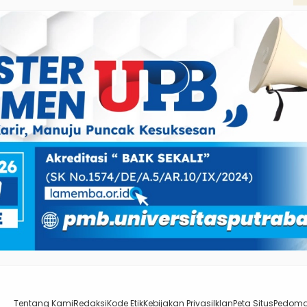
Tentang Kami
Redaksi
Kode Etik
Kebijakan Privasi
Iklan
Peta Situs
Pedoma