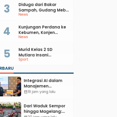
Diduga dari Bakar
Sampah, Gudang Mebel
News
di Petanahan Hangus
Dilalap Api
Kunjungan Perdana ke
Kebumen, Konjen
News
Australia Temui Bupati
Lilis, Ini yang Dibahas
Murid Kelas 2 SD
Mutiara Insani
Sport
Muhammadiyah
Sadang Sabet Emas
ERBARU
dan Perak di Kejurda
Tapak Suci Kebumen
Integrasi AI dalam
2026
Manajemen
Pendayagunaan ZIS
19 jam yang lalu
calendar_month
untuk Mendukung
Realisasi IKAL
Dari Waduk Sempor
Unggulan Lazismu
hingga Magelang:
Kebumen
Mengayuh Kembali