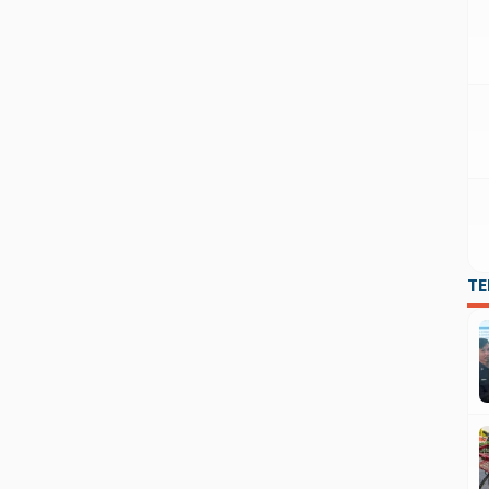
penculikan anak. Terlebih setiap hari mereka […]
T