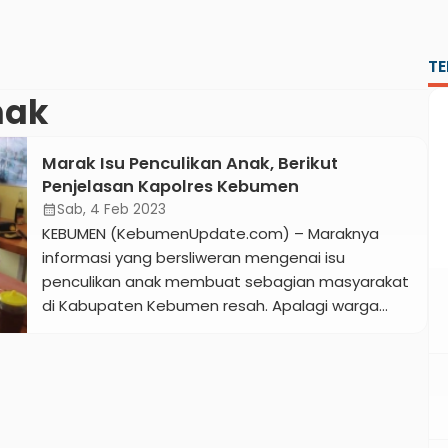
TE
nak
Marak Isu Penculikan Anak, Berikut
Penjelasan Kapolres Kebumen
Sab, 4 Feb 2023
calendar_month
KEBUMEN (KebumenUpdate.com) – Maraknya
informasi yang bersliweran mengenai isu
penculikan anak membuat sebagian masyarakat
di Kabupaten Kebumen resah. Apalagi warga
semakin khawatir kasus penculikan juga benar-
benar terjadi di sejumlah daerah yang mereka
saksikan melalui berita televisi. Tak terkecuali,
para pedagang di Pasar Tumenggungan
Kebumen mengaku sangat khawatir adanya isu