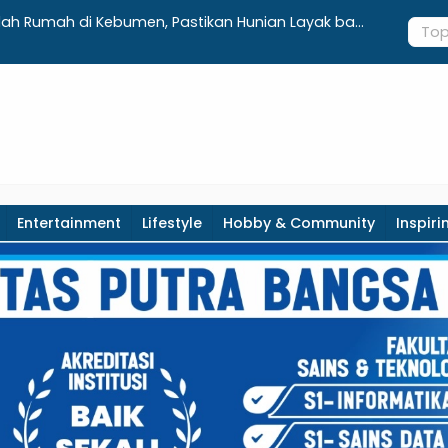
ra Insani Muhammadiyah Sadang Sabet Emas dan
Musim Kema
 Suci Kebumen 2026
Droping Ai
Entertainment
Lifestyle
Hobby & Community
Inspiri