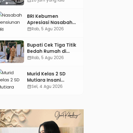
20 jam yang lalu
calendar_month
Sisa-Sisa Racun
Masa Remaja
BRI Kebumen
Apresiasi Nasabah
Pensiunan Melalui
Rab, 5 Agu 2026
calendar_month
Pemeriksaan
Kesehatan Gratis
Bupati Cek Tiga Titik
Hingga Sosialisasi
Bedah Rumah di
Otentikasi Taspen
Kebumen, Pastikan
Rab, 5 Agu 2026
calendar_month
Hunian Layak bagi
Warga
Murid Kelas 2 SD
Mutiara Insani
Muhammadiyah
Sel, 4 Agu 2026
calendar_month
Sadang Sabet Emas
dan Perak di Kejurda
Tapak Suci Kebumen
2026