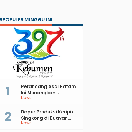
RPOPULER MINGGU INI
Perancang Asal Batam
Ini Menangkan
News
Sayembara Logo Hari
Jadi ke-397 Kabupaten
Kebumen
Dapur Produksi Keripik
Singkong di Buayan
News
Terbakar, Kerugian
Jutaan Rupiah