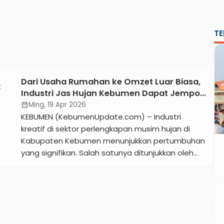
TE
Dari Usaha Rumahan ke Omzet Luar Biasa,
Industri Jas Hujan Kebumen Dapat Jempol
dari Bupati
Ming, 19 Apr 2026
calendar_month
KEBUMEN (KebumenUpdate.com) – Industri
kreatif di sektor perlengkapan musim hujan di
Kabupaten Kebumen menunjukkan pertumbuhan
yang signifikan. Salah satunya ditunjukkan oleh
Enstein Group, pelaku usaha asal Desa Tanahsari
dan sekitarnya yang kini sukses mengembangkan
unit bisnis jas hujan. Sebagai bentuk apresiasi
terhadap loyalitas pelanggan, Enstein Group
menggelar acara silaturahmi UMKM di Trio Azana