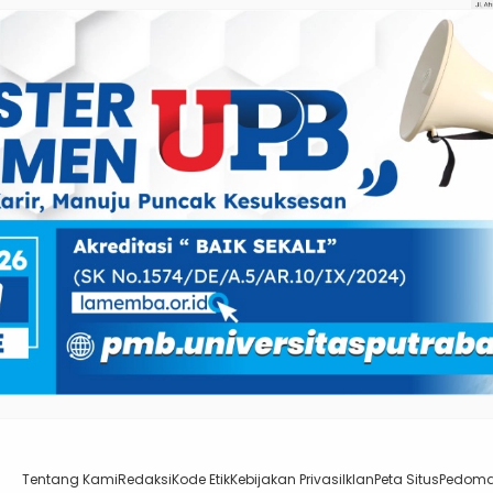
Tentang Kami
Redaksi
Kode Etik
Kebijakan Privasi
Iklan
Peta Situs
Pedoma