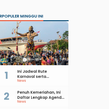
RPOPULER MINGGU INI
Ini Jadwal Rute
Karnaval serta
News
Kebumen Fest Bareng
Gus Azmi
Penuh Kemeriahan, Ini
Daftar Lengkap Agenda
News
Peringatan HUT ke-81 RI
dan Hari Jadi ke-397