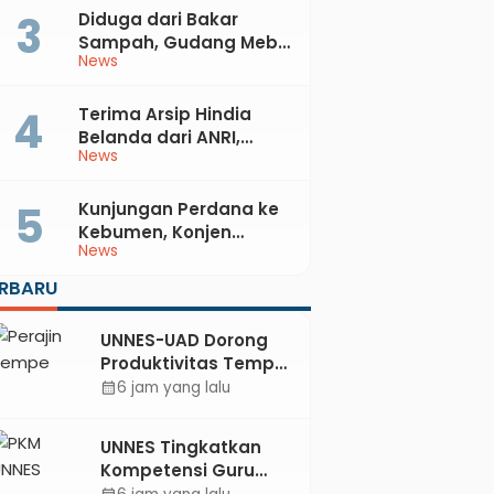
Kabupaten Kebumen
Diduga dari Bakar
Sampah, Gudang Mebel
News
di Petanahan Hangus
Dilalap Api
Terima Arsip Hindia
Belanda dari ANRI,
News
Pemkab Kebumen
Dorong Integrasi
Sejarah, Geopark, dan
Kunjungan Perdana ke
Literasi Pertanian
Kebumen, Konjen
News
Australia Temui Bupati
Lilis, Ini yang Dibahas
ERBARU
UNNES-UAD Dorong
Produktivitas Tempe
Bungkus Daun Desa
6 jam yang lalu
calendar_month
Meles, Bantu Mesin
dan Pendampingan
UNNES Tingkatkan
Digital
Kompetensi Guru
SMK TKM