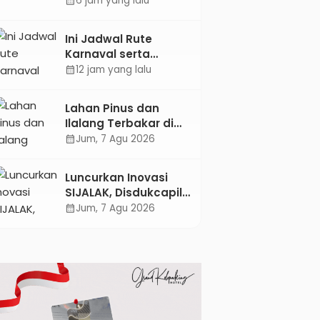
6 jam yang lalu
calendar_month
Pertambangan
Kebumen melalui
Ini Jadwal Rute
Desain Green
Karnaval serta
Gamification Based
Kebumen Fest
12 jam yang lalu
calendar_month
M-Learning
Bareng Gus Azmi
Lahan Pinus dan
Ilalang Terbakar di
Kebumen, Aparat
Jum, 7 Agu 2026
calendar_month
dan Warga
Padamkan Api
Luncurkan Inovasi
Secara Manual
SIJALAK, Disdukcapil
Kebumen Perkuat
Jum, 7 Agu 2026
calendar_month
Jejaring Literasi
Adminduk hingga
Tingkat Desa