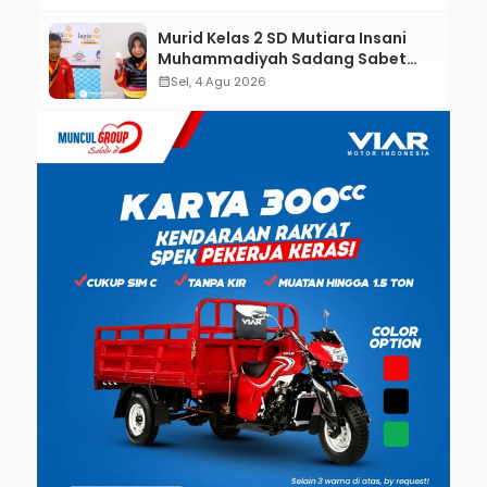
Murid Kelas 2 SD Mutiara Insani
Muhammadiyah Sadang Sabet
Emas dan Perak di Kejurda Tapak
calendar_month
Sel, 4 Agu 2026
Suci Kebumen 2026