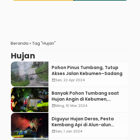
Beranda
»
Tag "Hujan"
Hujan
Pohon Pinus Tumbang, Tutup
Akses Jalan Kebumen–Sadang
calendar_month
Sen, 22 Apr 2024
Banyak Pohon Tumbang saat
Hujan Angin di Kebumen,
Relawan PMI Kebumen Turun
calendar_month
Ming, 10 Mar 2024
Tangan
Diguyur Hujan Deras, Pesta
Kembang Api di Alun-alun
Kebumen Tetap Berlangsung
calendar_month
Sen, 1 Jan 2024