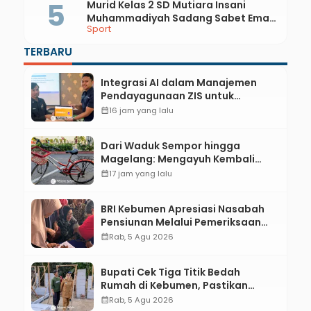
Murid Kelas 2 SD Mutiara Insani
Muhammadiyah Sadang Sabet Emas
Sport
dan Perak di Kejurda Tapak Suci
Kebumen 2026
TERBARU
Integrasi AI dalam Manajemen
Pendayagunaan ZIS untuk
Mendukung Realisasi IKAL
calendar_month
16 jam yang lalu
Unggulan Lazismu Kebumen
Dari Waduk Sempor hingga
Magelang: Mengayuh Kembali
Sisa-Sisa Racun Masa Remaja
calendar_month
17 jam yang lalu
BRI Kebumen Apresiasi Nasabah
Pensiunan Melalui Pemeriksaan
Kesehatan Gratis Hingga
calendar_month
Rab, 5 Agu 2026
Sosialisasi Otentikasi Taspen
Bupati Cek Tiga Titik Bedah
Rumah di Kebumen, Pastikan
Hunian Layak bagi Warga
calendar_month
Rab, 5 Agu 2026