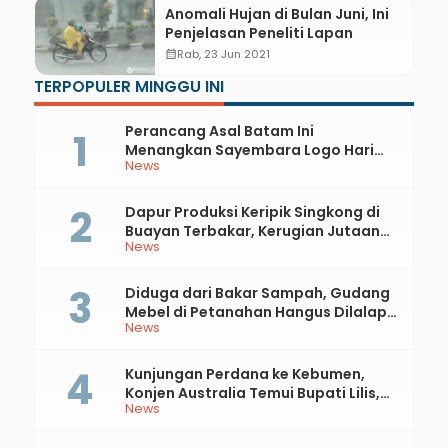
Anomali Hujan di Bulan Juni, Ini
Penjelasan Peneliti Lapan
calendar_month
Rab, 23 Jun 2021
TERPOPULER MINGGU INI
Perancang Asal Batam Ini
Menangkan Sayembara Logo Hari
News
Jadi ke-397 Kabupaten Kebumen
Dapur Produksi Keripik Singkong di
Buayan Terbakar, Kerugian Jutaan
News
Rupiah
Diduga dari Bakar Sampah, Gudang
Mebel di Petanahan Hangus Dilalap
News
Api
Kunjungan Perdana ke Kebumen,
Konjen Australia Temui Bupati Lilis,
News
Ini yang Dibahas