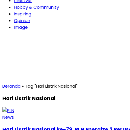
Lifestyle
Hobby & Community
Inspiring
Opinion
Image
Beranda
»
Tag "Hari Listrik Nasional"
Hari Listrik Nasional
News
Hari Listrik Nasional ke-79, PLN Energize 2 