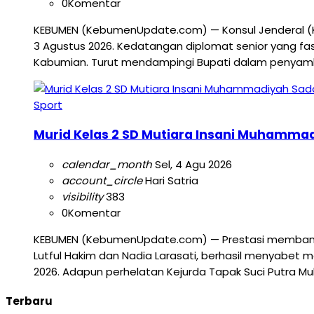
0
Komentar
KEBUMEN (KebumenUpdate.com) — Konsul Jenderal (Ko
3 Agustus 2026. Kedatangan diplomat senior yang fa
Kabumian. Turut mendampingi Bupati dalam penyambut
Sport
Murid Kelas 2 SD Mutiara Insani Muhamma
calendar_month
Sel, 4 Agu 2026
account_circle
Hari Satria
visibility
383
0
Komentar
KEBUMEN (KebumenUpdate.com) — Prestasi membanggak
Lutful Hakim dan Nadia Larasati, berhasil menyabe
2026. Adapun perhelatan Kejurda Tapak Suci Putra M
Terbaru