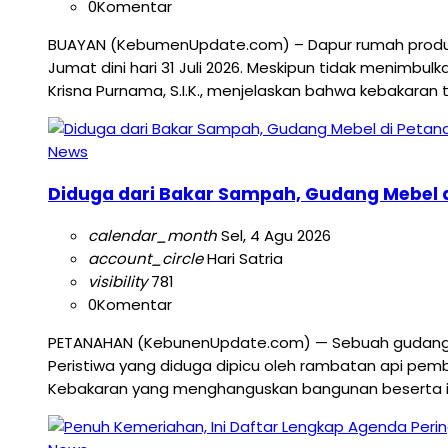
0
Komentar
BUAYAN (KebumenUpdate.com) – Dapur rumah produksi
Jumat dini hari 31 Juli 2026. Meskipun tidak menimbul
Krisna Purnama, S.I.K., menjelaskan bahwa kebakaran 
News
Diduga dari Bakar Sampah, Gudang Mebel d
calendar_month
Sel, 4 Agu 2026
account_circle
Hari Satria
visibility
781
0
Komentar
PETANAHAN (KebunenUpdate.com) — Sebuah gudang pen
Peristiwa yang diduga dipicu oleh rambatan api pemb
Kebakaran yang menghanguskan bangunan beserta isin