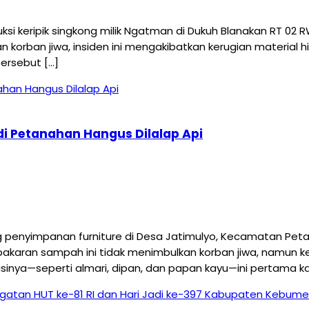
 keripik singkong milik Ngatman di Dukuh Blanakan RT 02 
kan korban jiwa, insiden ini mengakibatkan kerugian material
tersebut […]
i Petanahan Hangus Dilalap Api
yimpanan furniture di Desa Jatimulyo, Kecamatan Petanah
akaran sampah ini tidak menimbulkan korban jiwa, namun ker
ya—seperti almari, dipan, dan papan kayu—ini pertama kal