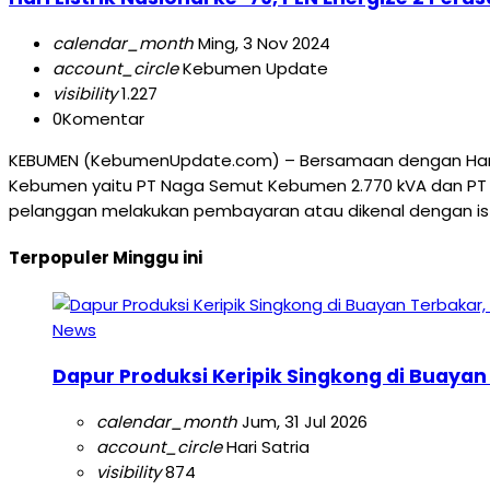
calendar_month
Ming, 3 Nov 2024
account_circle
Kebumen Update
visibility
1.227
0
Komentar
KEBUMEN (KebumenUpdate.com) – Bersamaan dengan Hari L
Kebumen yaitu PT Naga Semut Kebumen 2.770 kVA dan PT S
pelanggan melakukan pembayaran atau dikenal dengan isti
Terpopuler Minggu ini
News
Dapur Produksi Keripik Singkong di Buayan
calendar_month
Jum, 31 Jul 2026
account_circle
Hari Satria
visibility
874