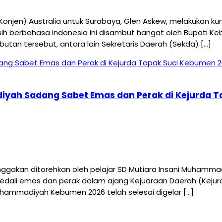
njen) Australia untuk Surabaya, Glen Askew, melakukan ku
sih berbahasa Indonesia ini disambut hangat oleh Bupati K
an tersebut, antara lain Sekretaris Daerah (Sekda) […]
diyah Sadang Sabet Emas dan Perak di Kejurda 
an ditorehkan oleh pelajar SD Mutiara Insani Muhammadiy
t medali emas dan perak dalam ajang Kejuaraan Daerah (Ke
uhammadiyah Kebumen 2026 telah selesai digelar […]