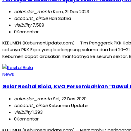
calendar_month
Kam, 21 Des 2023
account_circle
Hari Satria
visibility
7.589
0
Komentar
KEBUMEN (KebumenUpdate.com) – Tim Penggerak PKK Kabu
satunya PKK Expo yang berlangsung selama dua hari 20–21
Kebumen dapat dirasakan manfaatnya ke seluruh sektor. B
News
Gelar Resital Biola, KVO Persembahkan “Dawai 
calendar_month
Sel, 22 Des 2020
account_circle
Kebumen Update
visibility
1.393
0
Komentar
KEBUMEN (KebumenUpdate.com) – Menyambut peringatan ha