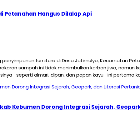
i Petanahan Hangus Dilalap Api
yimpanan furniture di Desa Jatimulyo, Kecamatan Petanah
akaran sampah ini tidak menimbulkan korban jiwa, namun ker
ya—seperti almari, dipan, dan papan kayu—ini pertama kal
mkab Kebumen Dorong Integrasi Sejarah, Geopark,