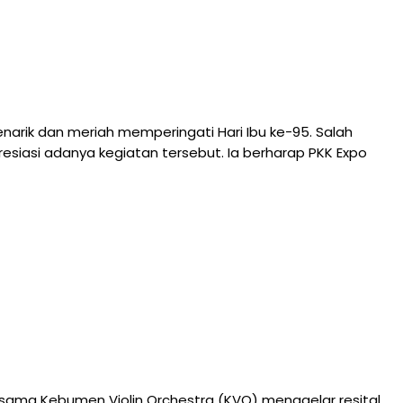
k dan meriah memperingati Hari Ibu ke-95. Salah
iasi adanya kegiatan tersebut. Ia berharap PKK Expo
ama Kebumen Violin Orchestra (KVO) menggelar resital