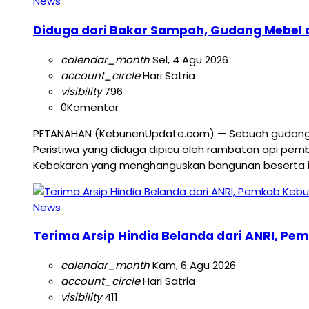
News
Diduga dari Bakar Sampah, Gudang Mebel d
calendar_month
Sel, 4 Agu 2026
account_circle
Hari Satria
visibility
796
0
Komentar
PETANAHAN (KebunenUpdate.com) — Sebuah gudang pen
Peristiwa yang diduga dipicu oleh rambatan api pemb
Kebakaran yang menghanguskan bangunan beserta isin
News
Terima Arsip Hindia Belanda dari ANRI, Pe
calendar_month
Kam, 6 Agu 2026
account_circle
Hari Satria
visibility
411