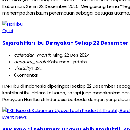
Kabumian, Senin 22 Desember 2025. Mengusung tema “Tegu
menempatkan kaum perempuan sebagai petugas utama, m
Opini
Sejarah Hari Ibu Dirayakan Setiap 22 Desember
calendar_month
Ming, 22 Des 2024
account_circle
Kebumen Update
visibility
1.622
0
Komentar
HARI Ibu di Indonesia diperingati setiap 22 Desember se
kontribusi ibu dalam keluarga, tetapi juga menekankan pos
Perayaan Hari Ibu di Indonesia berbeda dengan yang diperi
Event
News
PKK Expo di Kebumen: Upaya Lebih Produktif, Kr