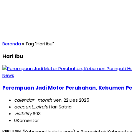
Beranda
»
Tag "Hari Ibu"
Hari Ibu
News
Perempuan Jadi Motor Perubahan, Kebumen Perin
calendar_month
Sen, 22 Des 2025
account_circle
Hari Satria
visibility
603
0
Komentar
KEBUMEN (KebumenUpdate.com) – Pemerintah Kabupaten Ke