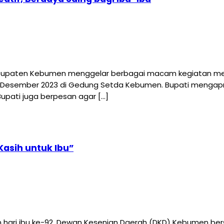
paten Kebumen menggelar berbagai macam kegiatan menari
 Desember 2023 di Gedung Setda Kebumen. Bupati mengapres
upati juga berpesan agar […]
Kasih untuk Ibu”
ri ibu ke-92, Dewan Kesenian Daerah (DKD) Kebumen bers