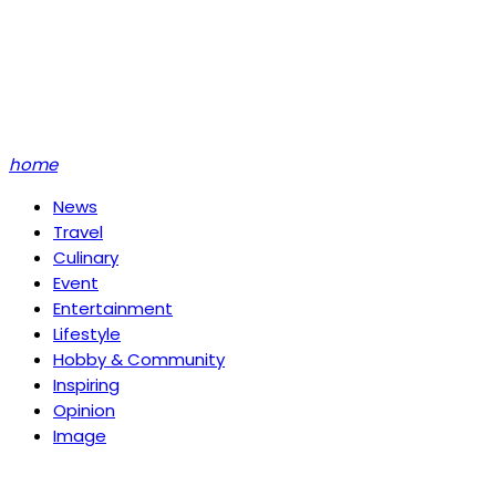
home
News
Travel
Culinary
Event
Entertainment
Lifestyle
Hobby & Community
Inspiring
Opinion
Image