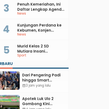
Penuh Kemeriahan, Ini
Daftar Lengkap Agenda
News
Peringatan HUT ke-81 RI
dan Hari Jadi ke-397
Kabupaten Kebumen
Kunjungan Perdana ke
Kebumen, Konjen
News
Australia Temui Bupati
Lilis, Ini yang Dibahas
Murid Kelas 2 SD
Mutiara Insani
Sport
Muhammadiyah
Sadang Sabet Emas
ERBARU
dan Perak di Kejurda
Tapak Suci Kebumen
Dari Pengering Padi
2026
hingga Smart
Parking: Mahasiswa
3 jam yang lalu
calendar_month
UPB Unjuk Gigi Lewat
Pameran CODEX 2
Apotek Luk Ulo 2
Gombong Kini
Dilengkapi Layanan