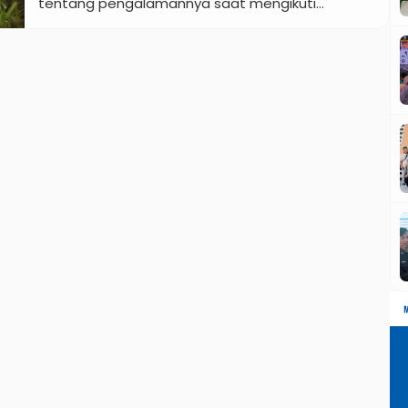
tentang pengalamannya saat mengikuti
kegiatan pembuatan konten Platform Merdeka
Mengajar (PMM) dalam rangka Hari Guru Nasional
2022. Kegiatan pembuatan konten PMM yang
diselenggarakan oleh Balai Besar Guru Penggerak
(BBGP) Provinsi Jawa Tengah tersebut […]