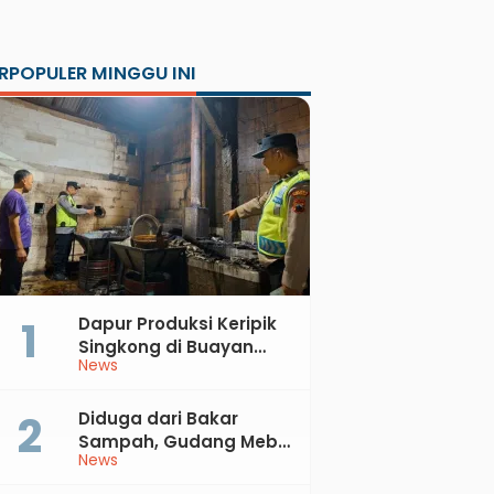
RPOPULER MINGGU INI
Dapur Produksi Keripik
Singkong di Buayan
News
Terbakar, Kerugian
Jutaan Rupiah
Diduga dari Bakar
Sampah, Gudang Mebel
News
di Petanahan Hangus
Dilalap Api