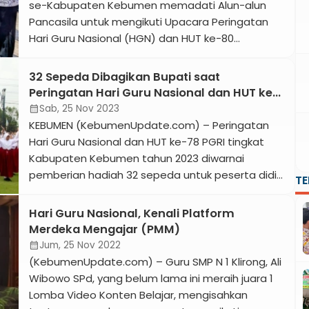
ramai di Instagram tersebut, Agus […]
se-Kabupaten Kebumen memadati Alun-alun
Pancasila untuk mengikuti Upacara Peringatan
Hari Guru Nasional (HGN) dan HUT ke-80
Persatuan Guru Republik Indonesia (PGRI) Tahun
2025, Selasa 25 November 2025. Lebih kurang
32 Sepeda Dibagikan Bupati saat
7.000 guru berpartisipasi dalam upacara
Peringatan Hari Guru Nasional dan HUT ke-
tersebut. Acara diawali dengan penampilan Tari
78 PGRI
Sab, 25 Nov 2023
calendar_month
Sang Wijaya Kusuma dari SMPN 1 Buayan yang
KEBUMEN (KebumenUpdate.com) – Peringatan
mengisahkan Tan […]
Hari Guru Nasional dan HUT ke-78 PGRI tingkat
Kabupaten Kebumen tahun 2023 diwarnai
pemberian hadiah 32 sepeda untuk peserta didik
T
yang berprestasi di bidangnya masing-masing.
Berlangsung di halaman Pendopo Kabumian,
Hari Guru Nasional, Kenali Platform
Sabtu 25 November 2023, hadir Bupati Kebumen
Merdeka Mengajar (PMM)
Arif Sugiyanto sebagai pembina upacara, Wakil
Jum, 25 Nov 2022
calendar_month
Bupati Ristawati Purwaningsih, forkopimda, sekda,
(KebumenUpdate.com) – Guru SMP N 1 Klirong, Ali
kepala OPD, pengurus […]
Wibowo SPd, yang belum lama ini meraih juara 1
Lomba Video Konten Belajar, mengisahkan