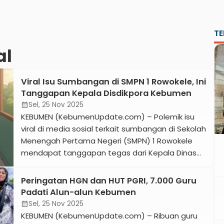
TE
al
Viral Isu Sumbangan di SMPN 1 Rowokele, Ini
Tanggapan Kepala Disdikpora Kebumen
Sel, 25 Nov 2025
calendar_month
KEBUMEN (KebumenUpdate.com) – Polemik isu
viral di media sosial terkait sumbangan di Sekolah
Menengah Pertama Negeri (SMPN) 1 Rowokele
mendapat tanggapan tegas dari Kepala Dinas
Pendidikan Kepemudaan dan Olahraga
(Disdikpora) Kebumen, Agus Sunaryo. Agus
Peringatan HGN dan HUT PGRI, 7.000 Guru
menegaskan bahwa prinsip pendidikan di
Padati Alun-alun Kebumen
Kebumen harus bersifat inklusif, tanpa
Sel, 25 Nov 2025
calendar_month
memandang status sosial. Menanggapi isu yang
KEBUMEN (KebumenUpdate.com) – Ribuan guru