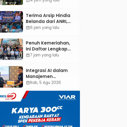
4 jam yang lalu
calendar_month
Dokter Spesialis Anak
Terima Arsip Hindia
Belanda dari ANRI,
Pemkab Kebumen
6 jam yang lalu
calendar_month
Dorong Integrasi
Sejarah, Geopark,
Penuh Kemeriahan,
dan Literasi
Ini Daftar Lengkap
Pertanian
Agenda Peringatan
7 jam yang lalu
calendar_month
HUT ke-81 RI dan Hari
Jadi ke-397
Integrasi AI dalam
Kabupaten Kebumen
Manajemen
Pendayagunaan ZIS
Rab, 5 Agu 2026
calendar_month
untuk Mendukung
Realisasi IKAL
Unggulan Lazismu
Kebumen