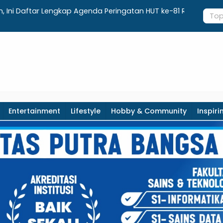
aftar Lengkap Agenda Peringatan HUT ke-81 RI dan
Integrasi
paten Kebumen
Realisasi 
Entertainment
Lifestyle
Hobby & Community
Inspiri