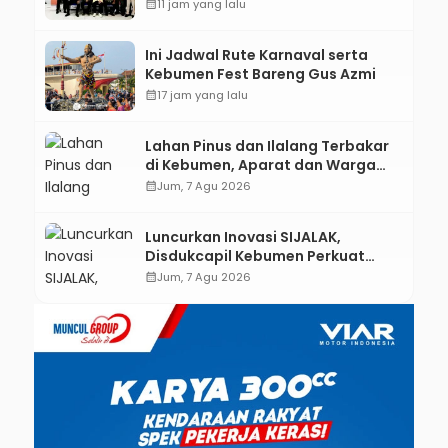
Kebumen melalui Desain Green
calendar_month
11 jam yang lalu
Gamification Based M-Learning
Ini Jadwal Rute Karnaval serta
Kebumen Fest Bareng Gus Azmi
calendar_month
17 jam yang lalu
Lahan Pinus dan Ilalang Terbakar
di Kebumen, Aparat dan Warga
Padamkan Api Secara Manual
calendar_month
Jum, 7 Agu 2026
Luncurkan Inovasi SIJALAK,
Disdukcapil Kebumen Perkuat
Jejaring Literasi Adminduk hingga
calendar_month
Jum, 7 Agu 2026
Tingkat Desa