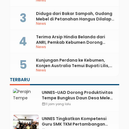
News
81 RI dan Hari Jadi ke-397 Kabupaten
Kebumen
Diduga dari Bakar Sampah, Gudang
Mebel di Petanahan Hangus Dilalap
News
Api
Terima Arsip Hindia Belanda dari
ANRI, Pemkab Kebumen Dorong
News
Integrasi Sejarah, Geopark, dan
Literasi Pertanian
Kunjungan Perdana ke Kebumen,
Konjen Australia Temui Bupati Lilis,
News
Ini yang Dibahas
TERBARU
UNNES-UAD Dorong Produktivitas
Tempe Bungkus Daun Desa Meles,
Bantu Mesin dan Pendampingan
calendar_month
11 jam yang lalu
Digital
UNNES Tingkatkan Kompetensi
Guru SMK TKM Pertambangan