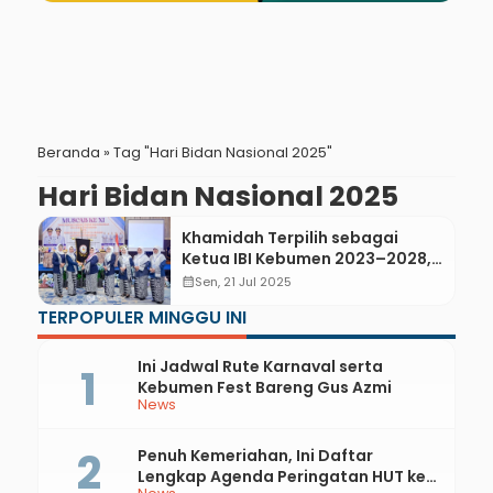
Beranda
»
Tag "Hari Bidan Nasional 2025"
Hari Bidan Nasional 2025
Khamidah Terpilih sebagai
Ketua IBI Kebumen 2023–2028,
Siap Kolaborasi dan Perkuat
calendar_month
Sen, 21 Jul 2025
Layanan Kesehatan Ibu-Anak
TERPOPULER MINGGU INI
Ini Jadwal Rute Karnaval serta
Kebumen Fest Bareng Gus Azmi
News
Penuh Kemeriahan, Ini Daftar
Lengkap Agenda Peringatan HUT ke-