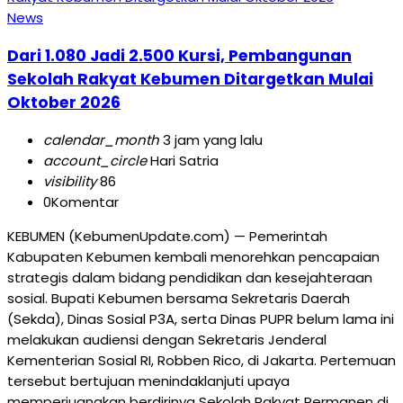
News
Dari 1.080 Jadi 2.500 Kursi, Pembangunan
Sekolah Rakyat Kebumen Ditargetkan Mulai
Oktober 2026
calendar_month
3 jam yang lalu
account_circle
Hari Satria
visibility
86
0
Komentar
KEBUMEN (KebumenUpdate.com) — Pemerintah
Kabupaten Kebumen kembali menorehkan pencapaian
strategis dalam bidang pendidikan dan kesejahteraan
sosial. Bupati Kebumen bersama Sekretaris Daerah
(Sekda), Dinas Sosial P3A, serta Dinas PUPR belum lama ini
melakukan audiensi dengan Sekretaris Jenderal
Kementerian Sosial RI, Robben Rico, di Jakarta. Pertemuan
tersebut bertujuan menindaklanjuti upaya
memperjuangkan berdirinya Sekolah Rakyat Permanen di