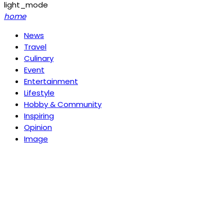
light_mode
home
News
Travel
Culinary
Event
Entertainment
Lifestyle
Hobby & Community
Inspiring
Opinion
Image