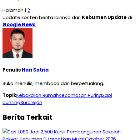
Halaman
1
2
Update konten berita lainnya dari
Kebumen Update
di
Google News
Penulis
Hari Satria
Suka menulis, membaca dan berpetualang.
Topik
Kebakaran Rumah
Kecamatan Puring
Sapi
bunting
Surorejan
Berita Terkait