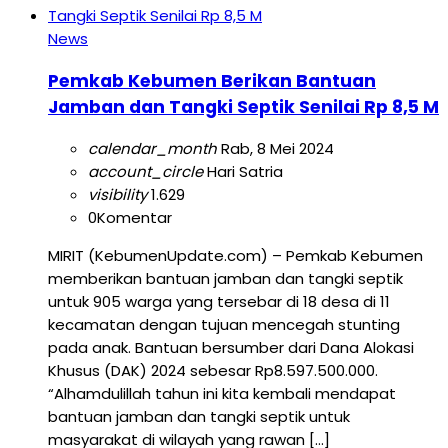
News
Pemkab Kebumen Berikan Bantuan
Jamban dan Tangki Septik Senilai Rp 8,5 M
calendar_month
Rab, 8 Mei 2024
account_circle
Hari Satria
visibility
1.629
0
Komentar
MIRIT (KebumenUpdate.com) – Pemkab Kebumen
memberikan bantuan jamban dan tangki septik
untuk 905 warga yang tersebar di 18 desa di 11
kecamatan dengan tujuan mencegah stunting
pada anak. Bantuan bersumber dari Dana Alokasi
Khusus (DAK) 2024 sebesar Rp8.597.500.000.
“Alhamdulillah tahun ini kita kembali mendapat
bantuan jamban dan tangki septik untuk
masyarakat di wilayah yang rawan […]