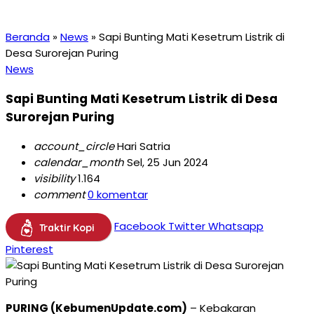
Beranda
»
News
»
Sapi Bunting Mati Kesetrum Listrik di
Desa Surorejan Puring
News
Sapi Bunting Mati Kesetrum Listrik di Desa
Surorejan Puring
account_circle
Hari Satria
calendar_month
Sel, 25 Jun 2024
visibility
1.164
comment
0 komentar
Facebook
Twitter
Whatsapp
Traktir Kopi
Pinterest
PURING (KebumenUpdate.com)
– Kebakaran