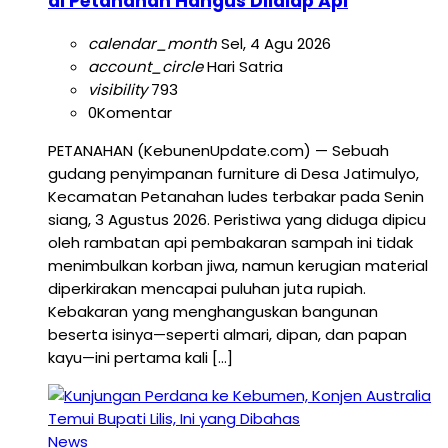
di Petanahan Hangus Dilalap Api
calendar_month
Sel, 4 Agu 2026
account_circle
Hari Satria
visibility
793
0
Komentar
PETANAHAN (KebunenUpdate.com) — Sebuah
gudang penyimpanan furniture di Desa Jatimulyo,
Kecamatan Petanahan ludes terbakar pada Senin
siang, 3 Agustus 2026. Peristiwa yang diduga dipicu
oleh rambatan api pembakaran sampah ini tidak
menimbulkan korban jiwa, namun kerugian material
diperkirakan mencapai puluhan juta rupiah.
Kebakaran yang menghanguskan bangunan
beserta isinya—seperti almari, dipan, dan papan
kayu—ini pertama kali […]
News