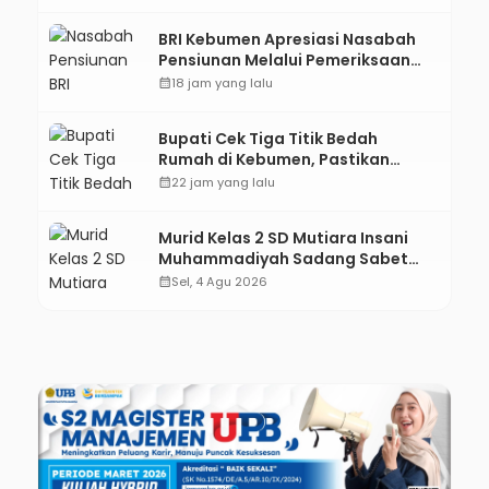
BRI Kebumen Apresiasi Nasabah
Pensiunan Melalui Pemeriksaan
Kesehatan Gratis Hingga
calendar_month
18 jam yang lalu
Sosialisasi Otentikasi Taspen
Bupati Cek Tiga Titik Bedah
Rumah di Kebumen, Pastikan
Hunian Layak bagi Warga
calendar_month
22 jam yang lalu
Murid Kelas 2 SD Mutiara Insani
Muhammadiyah Sadang Sabet
Emas dan Perak di Kejurda Tapak
calendar_month
Sel, 4 Agu 2026
Suci Kebumen 2026