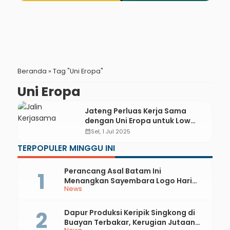
Beranda
»
Tag "Uni Eropa"
Uni Eropa
Jateng Perluas Kerja Sama
dengan Uni Eropa untuk Low
Carbon Rice
calendar_month
Sel, 1 Jul 2025
TERPOPULER MINGGU INI
Perancang Asal Batam Ini
Menangkan Sayembara Logo Hari
News
Jadi ke-397 Kabupaten Kebumen
Dapur Produksi Keripik Singkong di
Buayan Terbakar, Kerugian Jutaan