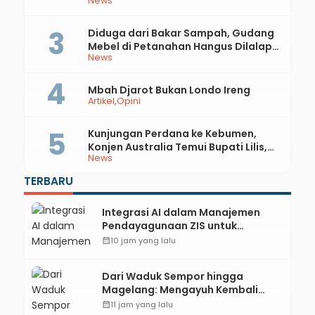
News
Rupiah
Diduga dari Bakar Sampah, Gudang
Mebel di Petanahan Hangus Dilalap
News
Api
Mbah Djarot Bukan Londo Ireng
Artikel
Opini
Kunjungan Perdana ke Kebumen,
Konjen Australia Temui Bupati Lilis,
News
Ini yang Dibahas
TERBARU
Integrasi AI dalam Manajemen
Pendayagunaan ZIS untuk
Mendukung Realisasi IKAL
calendar_month
10 jam yang lalu
Unggulan Lazismu Kebumen
Dari Waduk Sempor hingga
Magelang: Mengayuh Kembali
Sisa-Sisa Racun Masa Remaja
calendar_month
11 jam yang lalu