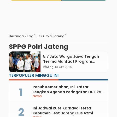
Beranda
»
Tag "SPPG Polri Jateng"
SPPG Polri Jateng
5,7 Juta Warga Jawa Tengah
Terima Manfaat Program
Makan Bergizi Gratis dari 1.836
calendar_month
Ming, 19 Okt 2025
SPPG
TERPOPULER MINGGU INI
Penuh Kemeriahan, Ini Daftar
Lengkap Agenda Peringatan HUT ke-
News
81 RI dan Hari Jadi ke-397 Kabupaten
Kebumen
Ini Jadwal Rute Karnaval serta
Kebumen Fest Bareng Gus Azmi