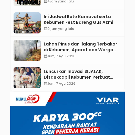
Kebumen melalui Desain Green
calendar_month
4 jam yang lalu
Gamification Based M-Learning
Ini Jadwal Rute Karnaval serta
Kebumen Fest Bareng Gus Azmi
calendar_month
9 jam yang lalu
Lahan Pinus dan Ilalang Terbakar
di Kebumen, Aparat dan Warga
Padamkan Api Secara Manual
calendar_month
Jum, 7 Agu 2026
Luncurkan Inovasi SIJALAK,
Disdukcapil Kebumen Perkuat
Jejaring Literasi Adminduk hingga
calendar_month
Jum, 7 Agu 2026
Tingkat Desa