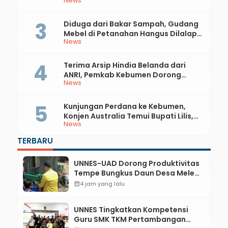
News
Diduga dari Bakar Sampah, Gudang
Mebel di Petanahan Hangus Dilalap
News
Api
Terima Arsip Hindia Belanda dari
ANRI, Pemkab Kebumen Dorong
News
Integrasi Sejarah, Geopark, dan
Literasi Pertanian
Kunjungan Perdana ke Kebumen,
Konjen Australia Temui Bupati Lilis,
News
Ini yang Dibahas
TERBARU
UNNES-UAD Dorong Produktivitas
Tempe Bungkus Daun Desa Meles,
Bantu Mesin dan Pendampingan
calendar_month
4 jam yang lalu
Digital
UNNES Tingkatkan Kompetensi
Guru SMK TKM Pertambangan