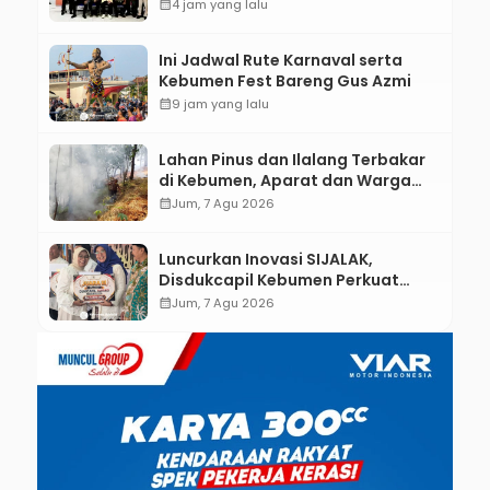
Kebumen melalui Desain Green
calendar_month
4 jam yang lalu
Gamification Based M-Learning
Ini Jadwal Rute Karnaval serta
Kebumen Fest Bareng Gus Azmi
calendar_month
9 jam yang lalu
Lahan Pinus dan Ilalang Terbakar
di Kebumen, Aparat dan Warga
Padamkan Api Secara Manual
calendar_month
Jum, 7 Agu 2026
Luncurkan Inovasi SIJALAK,
Disdukcapil Kebumen Perkuat
Jejaring Literasi Adminduk hingga
calendar_month
Jum, 7 Agu 2026
Tingkat Desa