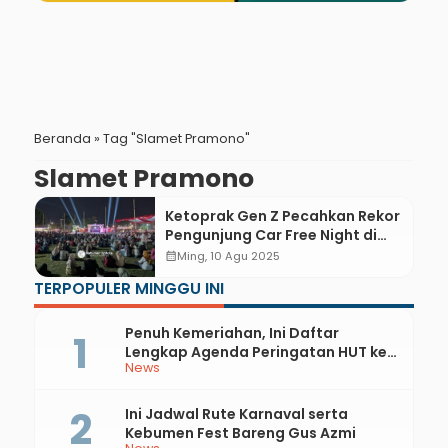
Beranda
»
Tag "Slamet Pramono"
Slamet Pramono
Ketoprak Gen Z Pecahkan Rekor
Pengunjung Car Free Night di
Kebumen
calendar_month
Ming, 10 Agu 2025
TERPOPULER MINGGU INI
Penuh Kemeriahan, Ini Daftar
Lengkap Agenda Peringatan HUT ke-
News
81 RI dan Hari Jadi ke-397 Kabupaten
Kebumen
Ini Jadwal Rute Karnaval serta
Kebumen Fest Bareng Gus Azmi