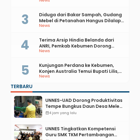
News
Diduga dari Bakar Sampah, Gudang
Mebel di Petanahan Hangus Dilalap
News
Api
Terima Arsip Hindia Belanda dari
ANRI, Pemkab Kebumen Dorong
News
Integrasi Sejarah, Geopark, dan
Literasi Pertanian
Kunjungan Perdana ke Kebumen,
Konjen Australia Temui Bupati Lilis,
News
Ini yang Dibahas
TERBARU
UNNES-UAD Dorong Produktivitas
Tempe Bungkus Daun Desa Meles,
Bantu Mesin dan Pendampingan
calendar_month
4 jam yang lalu
Digital
UNNES Tingkatkan Kompetensi
Guru SMK TKM Pertambangan