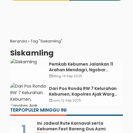
Beranda
»
Tag "Siskamling"
Siskamling
Pemkab Kebumen Jalankan 11
Arahan Mendagri, Ngobar
Forkopimda Hingga Siskamling
calendar_month
Ming, 14 Sep 2025
Dari Pos Ronda RW 7 Kelurahan
Kebumen, Kapolres Ajak Warga
Sinergi Jaga Kamtibmas
calendar_month
Jum, 12 Sep 2025
TERPOPULER MINGGU INI
Ini Jadwal Rute Karnaval serta
Kebumen Fest Bareng Gus Azmi