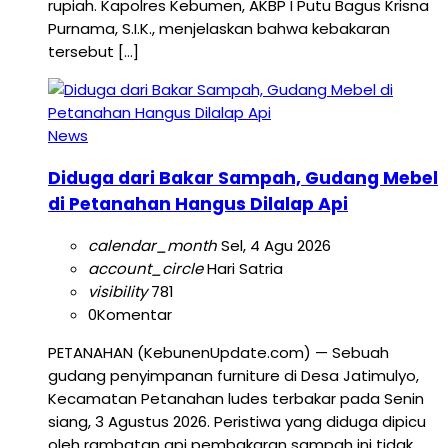
rupiah. Kapolres Kebumen, AKBP I Putu Bagus Krisna
Purnama, S.I.K., menjelaskan bahwa kebakaran
tersebut […]
News
Diduga dari Bakar Sampah, Gudang Mebel
di Petanahan Hangus Dilalap Api
calendar_month
Sel, 4 Agu 2026
account_circle
Hari Satria
visibility
781
0
Komentar
PETANAHAN (KebunenUpdate.com) — Sebuah
gudang penyimpanan furniture di Desa Jatimulyo,
Kecamatan Petanahan ludes terbakar pada Senin
siang, 3 Agustus 2026. Peristiwa yang diduga dipicu
oleh rambatan api pembakaran sampah ini tidak