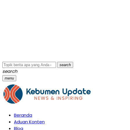
untuk Mendukung Realisasi IKAL Unggulan Lazismu
Kebumen
BRI Kebumen Apresiasi Nasabah Pensiunan Melalui
Pemeriksaan Kesehatan Gratis Hingga Sosialisasi
Otentikasi Taspen
Dari Pengering Padi hingga Smart Parking:
Mahasiswa UPB Unjuk Gigi Lewat Pameran CODEX 2
Apotek Luk Ulo 2 Gombong Kini Dilengkapi Layanan
Dokter Spesialis Anak
search
search
menu
Beranda
Aduan Konten
Blog