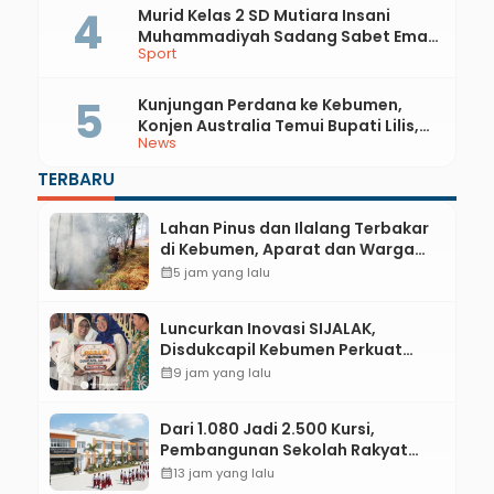
Murid Kelas 2 SD Mutiara Insani
Muhammadiyah Sadang Sabet Emas
Sport
dan Perak di Kejurda Tapak Suci
Kebumen 2026
Kunjungan Perdana ke Kebumen,
Konjen Australia Temui Bupati Lilis,
News
Ini yang Dibahas
TERBARU
Lahan Pinus dan Ilalang Terbakar
di Kebumen, Aparat dan Warga
Padamkan Api Secara Manual
calendar_month
5 jam yang lalu
Luncurkan Inovasi SIJALAK,
Disdukcapil Kebumen Perkuat
Jejaring Literasi Adminduk hingga
calendar_month
9 jam yang lalu
Tingkat Desa
Dari 1.080 Jadi 2.500 Kursi,
Pembangunan Sekolah Rakyat
Kebumen Ditargetkan Mulai
calendar_month
13 jam yang lalu
Oktober 2026