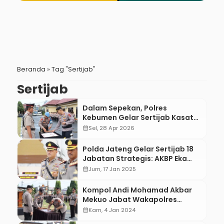
Beranda
»
Tag "Sertijab"
Sertijab
Dalam Sepekan, Polres
Kebumen Gelar Sertijab Kasat
hingga Kapolsek
calendar_month
Sel, 28 Apr 2026
Polda Jateng Gelar Sertijab 18
Jabatan Strategis: AKBP Eka
Baasith Jabat Kapolres
calendar_month
Jum, 17 Jan 2025
Kebumen
Kompol Andi Mohamad Akbar
Mekuo Jabat Wakapolres
Kebumen
calendar_month
Kam, 4 Jan 2024