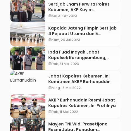
Sertijab Enam Perwira Polres
Kebumen, AKP Koyim
Maturrohman Jabat
calendar_month
Sel, 31 Okt 2023
Kasatlantas Gantikan AKP Tejo
Suwono
Kapolda Jateng Pimpin Sertijab
4 Pejabat Utama dan 5
Kapolres, Ini Daftarnya
calendar_month
Kam, 20 Jul 2023
Ipda Fuad Inayah Jabat
Kapolsek Karangsambung,
Kapolsek Padureso Dijabat Oleh
calendar_month
Rab, 31 Mei 2023
Jabat Kapolres Kebumen, Ini
Komitmen AKBP Burhanuddin
calendar_month
Ming, 15 Mei 2022
AKBP Burhanuddin Resmi Jabat
Kapolres Kebumen, Ini Profilnya
calendar_month
Rab, 11 Mei 2022
Mayjen TNI Widi Prasetijono
Resmi Jabat Pangdam