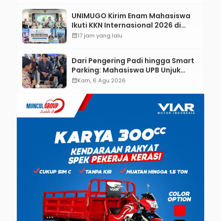
UNIMUGO Kirim Enam Mahasiswa
Ikuti KKN Internasional 2026 di
ASEAN dan Hong Kong
calendar_month
17 jam yang lalu
Dari Pengering Padi hingga Smart
Parking: Mahasiswa UPB Unjuk
Gigi Lewat Pameran CODEX 2
calendar_month
Kam, 6 Agu 2026