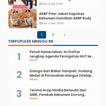
IV/Diponegoro
calendar_month
Sab, 9 Apr 2022
AKBP Piter Jabat Kapolres
Kebumen Gantikan AKBP Rudy
calendar_month
Rab, 2 Des 2020
1
2
»
TERPOPULER MINGGU INI
Penuh Kemeriahan, Ini Daftar
Lengkap Agenda Peringatan HUT ke-
News
81 RI dan Hari Jadi ke-397 Kabupaten
Kebumen
Diduga dari Bakar Sampah, Gudang
Mebel di Petanahan Hangus Dilalap
News
Api
Terima Arsip Hindia Belanda dari
ANRI, Pemkab Kebumen Dorong
News
Integrasi Sejarah, Geopark, dan
Literasi Pertanian