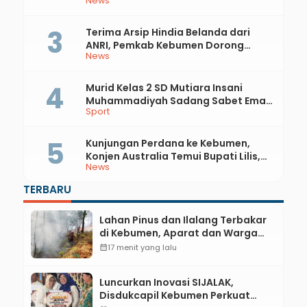
News
Api
Terima Arsip Hindia Belanda dari
ANRI, Pemkab Kebumen Dorong
News
Integrasi Sejarah, Geopark, dan
Literasi Pertanian
Murid Kelas 2 SD Mutiara Insani
Muhammadiyah Sadang Sabet Emas
Sport
dan Perak di Kejurda Tapak Suci
Kebumen 2026
Kunjungan Perdana ke Kebumen,
Konjen Australia Temui Bupati Lilis,
News
Ini yang Dibahas
TERBARU
Lahan Pinus dan Ilalang Terbakar
di Kebumen, Aparat dan Warga
Padamkan Api Secara Manual
calendar_month
17 menit yang lalu
Luncurkan Inovasi SIJALAK,
Disdukcapil Kebumen Perkuat