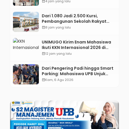
Jejaring Literasi Adminduk hingga
calendar_month
4 jam yang lalu
Tingkat Desa
Dari 1.080 Jadi 2.500 Kursi,
Pembangunan Sekolah Rakyat
Kebumen Ditargetkan Mulai
calendar_month
8 jam yang lalu
Oktober 2026
UNIMUGO Kirim Enam Mahasiswa
Ikuti KKN Internasional 2026 di
ASEAN dan Hong Kong
calendar_month
12 jam yang lalu
Dari Pengering Padi hingga Smart
Parking: Mahasiswa UPB Unjuk
Gigi Lewat Pameran CODEX 2
calendar_month
Kam, 6 Agu 2026