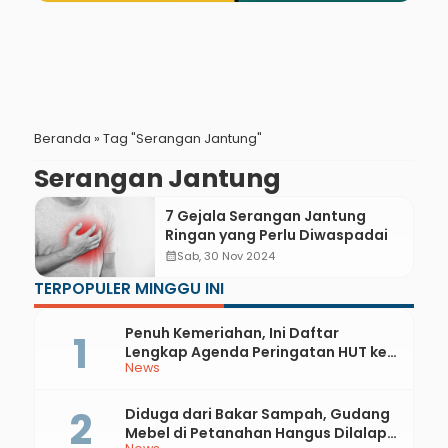
Beranda
»
Tag "Serangan Jantung"
Serangan Jantung
7 Gejala Serangan Jantung
Ringan yang Perlu Diwaspadai
calendar_month
Sab, 30 Nov 2024
TERPOPULER MINGGU INI
Penuh Kemeriahan, Ini Daftar
Lengkap Agenda Peringatan HUT ke-
News
81 RI dan Hari Jadi ke-397 Kabupaten
Kebumen
Diduga dari Bakar Sampah, Gudang
Mebel di Petanahan Hangus Dilalap