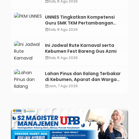
Bantu Mesin dan Pendampingan
calendar_month
Sab, 8 Agu 2026
Digital
UNNES Tingkatkan Kompetensi
Guru SMK TKM Pertambangan
Kebumen melalui Desain Green
calendar_month
Sab, 8 Agu 2026
Gamification Based M-Learning
Ini Jadwal Rute Karnaval serta
Kebumen Fest Bareng Gus Azmi
calendar_month
Sab, 8 Agu 2026
Lahan Pinus dan Ilalang Terbakar
di Kebumen, Aparat dan Warga
Padamkan Api Secara Manual
calendar_month
Jum, 7 Agu 2026