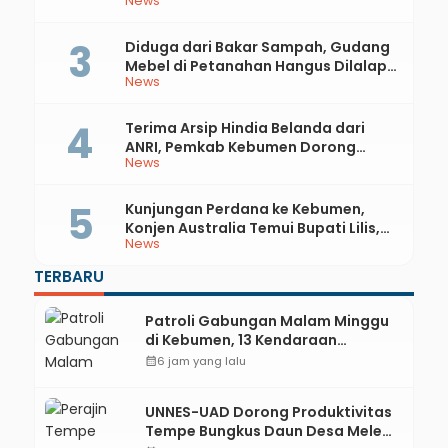
News
81 RI dan Hari Jadi ke-397 Kabupaten
Kebumen
Diduga dari Bakar Sampah, Gudang
Mebel di Petanahan Hangus Dilalap
News
Api
Terima Arsip Hindia Belanda dari
ANRI, Pemkab Kebumen Dorong
News
Integrasi Sejarah, Geopark, dan
Literasi Pertanian
Kunjungan Perdana ke Kebumen,
Konjen Australia Temui Bupati Lilis,
News
Ini yang Dibahas
TERBARU
Patroli Gabungan Malam Minggu
di Kebumen, 13 Kendaraan
Terjaring Razia Knalpot Brong
calendar_month
6 jam yang lalu
UNNES-UAD Dorong Produktivitas
Tempe Bungkus Daun Desa Meles,