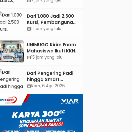
7 jam yang lalu
calendar_month
Jejaring Literasi
Adminduk hingga
Dari 1.080 Jadi 2.500
Tingkat Desa
Kursi, Pembangunan
Sekolah Rakyat
11 jam yang lalu
calendar_month
Kebumen
Ditargetkan Mulai
UNIMUGO Kirim Enam
Oktober 2026
Mahasiswa Ikuti KKN
Internasional 2026 di
15 jam yang lalu
calendar_month
ASEAN dan Hong
Kong
Dari Pengering Padi
hingga Smart
Parking: Mahasiswa
Kam, 6 Agu 2026
calendar_month
UPB Unjuk Gigi Lewat
Pameran CODEX 2