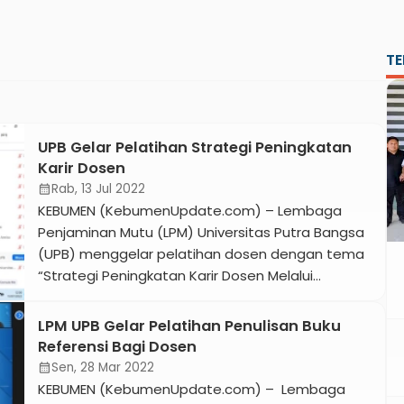
TE
UPB Gelar Pelatihan Strategi Peningkatan
Karir Dosen
Rab, 13 Jul 2022
calendar_month
KEBUMEN (KebumenUpdate.com) – Lembaga
Penjaminan Mutu (LPM) Universitas Putra Bangsa
(UPB) menggelar pelatihan dosen dengan tema
“Strategi Peningkatan Karir Dosen Melalui
Penelitian”, Senin, 11 Juli 2022. Pelatihan melalui
zoom meeting tersebut dalam rangka
LPM UPB Gelar Pelatihan Penulisan Buku
meningkatkan jenjang karir dosen. Sebanyak 60
Referensi Bagi Dosen
dosen UPB menjadi peserta pelatihan yang
Sen, 28 Mar 2022
calendar_month
menghadirkan narasumber Kepala LPPM Unimma
KEBUMEN (KebumenUpdate.com) – Lembaga