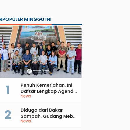
RPOPULER MINGGU INI
Penuh Kemeriahan, Ini
Daftar Lengkap Agenda
News
Peringatan HUT ke-81 RI
dan Hari Jadi ke-397
Kabupaten Kebumen
Diduga dari Bakar
Sampah, Gudang Mebel
News
di Petanahan Hangus
Dilalap Api