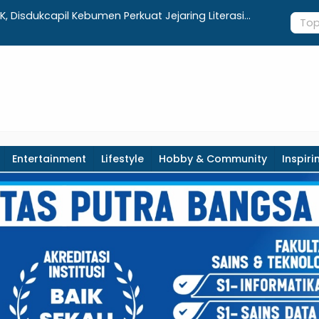
ursi, Pembangunan Sekolah Rakyat Kebumen
UNIMUGO Ki
er 2026
Hong Kon
Entertainment
Lifestyle
Hobby & Community
Inspiri