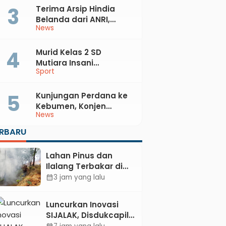
Terima Arsip Hindia
Belanda dari ANRI,
News
Pemkab Kebumen
Dorong Integrasi
Sejarah, Geopark, dan
Murid Kelas 2 SD
Literasi Pertanian
Mutiara Insani
Sport
Muhammadiyah
Sadang Sabet Emas
dan Perak di Kejurda
Kunjungan Perdana ke
Tapak Suci Kebumen
Kebumen, Konjen
News
2026
Australia Temui Bupati
Lilis, Ini yang Dibahas
ERBARU
Lahan Pinus dan
Ilalang Terbakar di
Kebumen, Aparat
3 jam yang lalu
calendar_month
dan Warga
Padamkan Api
Luncurkan Inovasi
Secara Manual
SIJALAK, Disdukcapil
Kebumen Perkuat