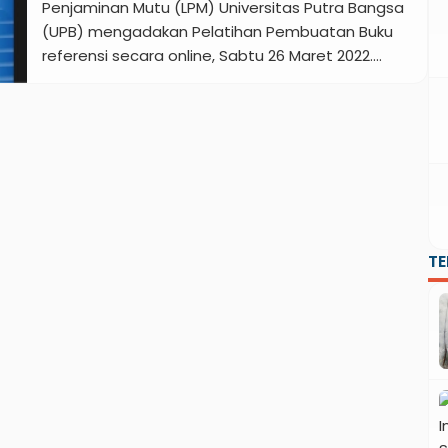
Prof Dr Muji Setiyo ST […]
Penjaminan Mutu (LPM) Universitas Putra Bangsa
(UPB) mengadakan Pelatihan Pembuatan Buku
referensi secara online, Sabtu 26 Maret 2022.
Pelatihan untuk meningkatkan kualitas tri dharma
perguruan tinggi dosen khususnya dalam
penulisan buku. Pelatihan yang mengangkat
tema “Peningkatan Kualitas Dosen Melalui
Pembuatan Buku Referensi” ini menghadirkan
Koordinator Bidang Penerbitan dari UGM Press
Yogyakarta […]
T