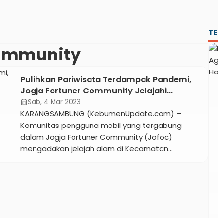
TE
Community
Pulihkan Pariwisata Terdampak Pandemi,
Jogja Fortuner Community Jelajahi
Karangsambung
Sab, 4 Mar 2023
calendar_month
KARANGSAMBUNG (KebumenUpdate.com) –
Komunitas pengguna mobil yang tergabung
dalam Jogja Fortuner Community (Jofoc)
mengadakan jelajah alam di Kecamatan
Karangsambung, Sabtu 4 Maret 2023. Dengan
mengangkat tema Menikmati Indahnya Lantai
Dasar Samudra yang Tersingkap, sejumlah 57
anggota Jofoc terbagi dalam 26 unit kendaraan
mengunjungi Wisata Bukit Pentulu Indah pada