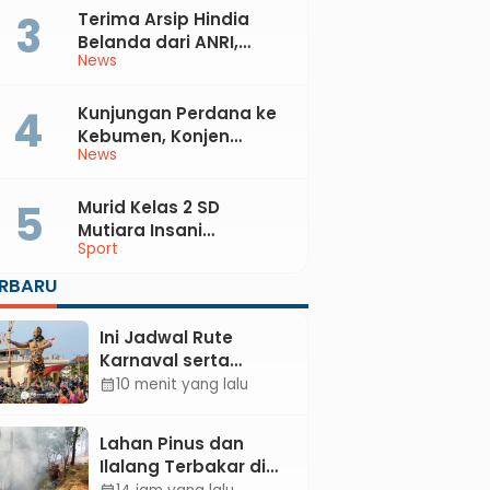
Terima Arsip Hindia
Belanda dari ANRI,
News
Pemkab Kebumen
Dorong Integrasi
Sejarah, Geopark, dan
Kunjungan Perdana ke
Literasi Pertanian
Kebumen, Konjen
News
Australia Temui Bupati
Lilis, Ini yang Dibahas
Murid Kelas 2 SD
Mutiara Insani
Sport
Muhammadiyah
Sadang Sabet Emas
ERBARU
dan Perak di Kejurda
Tapak Suci Kebumen
Ini Jadwal Rute
2026
Karnaval serta
Kebumen Fest
10 menit yang lalu
calendar_month
Bareng Gus Azmi
Lahan Pinus dan
Ilalang Terbakar di
Kebumen, Aparat