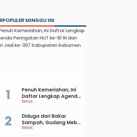
RPOPULER MINGGU INI
Penuh Kemeriahan, Ini
Daftar Lengkap Agenda
News
Peringatan HUT ke-81 RI
dan Hari Jadi ke-397
Kabupaten Kebumen
Diduga dari Bakar
Sampah, Gudang Mebel
News
di Petanahan Hangus
Dilalap Api