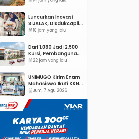
14 jam yang lalu
calendar_month
dan Warga
Padamkan Api
Luncurkan Inovasi
Secara Manual
SIJALAK, Disdukcapil
Kebumen Perkuat
18 jam yang lalu
calendar_month
Jejaring Literasi
Adminduk hingga
Dari 1.080 Jadi 2.500
Tingkat Desa
Kursi, Pembangunan
Sekolah Rakyat
22 jam yang lalu
calendar_month
Kebumen
Ditargetkan Mulai
UNIMUGO Kirim Enam
Oktober 2026
Mahasiswa Ikuti KKN
Internasional 2026 di
Jum, 7 Agu 2026
calendar_month
ASEAN dan Hong
Kong