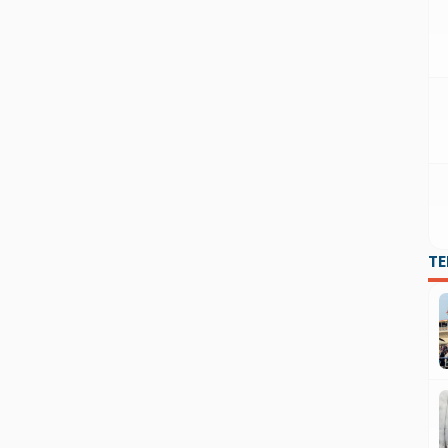
kunjungan hari pertamanya. Baca juga: Ajang
Kreativitas, Ratusan […]
T