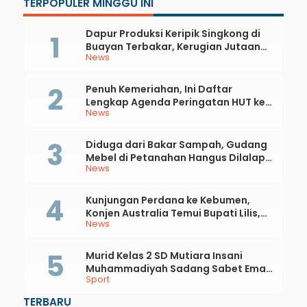
TERPOPULER MINGGU INI
Dapur Produksi Keripik Singkong di
Buayan Terbakar, Kerugian Jutaan
News
Rupiah
Penuh Kemeriahan, Ini Daftar
Lengkap Agenda Peringatan HUT ke-
News
81 RI dan Hari Jadi ke-397 Kabupaten
Kebumen
Diduga dari Bakar Sampah, Gudang
Mebel di Petanahan Hangus Dilalap
News
Api
Kunjungan Perdana ke Kebumen,
Konjen Australia Temui Bupati Lilis,
News
Ini yang Dibahas
Murid Kelas 2 SD Mutiara Insani
Muhammadiyah Sadang Sabet Emas
Sport
dan Perak di Kejurda Tapak Suci
Kebumen 2026
TERBARU