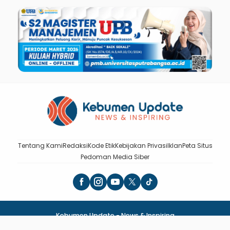
Tentang Kami
Redaksi
Kode Etik
Kebijakan Privasi
Iklan
Peta Situs
Pedoman Media Siber
Kebumen Update - News & Inspiring
DIterbitkan oleh PT BUMI MEDIA PUBLISHING