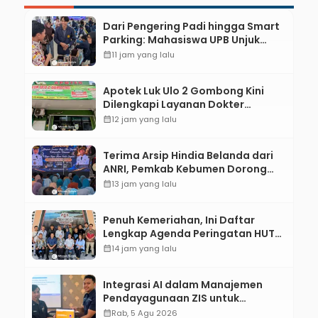
Dari Pengering Padi hingga Smart
Parking: Mahasiswa UPB Unjuk
Gigi Lewat Pameran CODEX 2
calendar_month
11 jam yang lalu
Apotek Luk Ulo 2 Gombong Kini
Dilengkapi Layanan Dokter
Spesialis Anak
calendar_month
12 jam yang lalu
Terima Arsip Hindia Belanda dari
ANRI, Pemkab Kebumen Dorong
Integrasi Sejarah, Geopark, dan
calendar_month
13 jam yang lalu
Literasi Pertanian
Penuh Kemeriahan, Ini Daftar
Lengkap Agenda Peringatan HUT
ke-81 RI dan Hari Jadi ke-397
calendar_month
14 jam yang lalu
Kabupaten Kebumen
Integrasi AI dalam Manajemen
Pendayagunaan ZIS untuk
Mendukung Realisasi IKAL
calendar_month
Rab, 5 Agu 2026