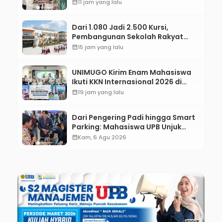
Jejaring Literasi Adminduk hingga
calendar_month
11 jam yang lalu
Tingkat Desa
Dari 1.080 Jadi 2.500 Kursi,
Pembangunan Sekolah Rakyat
Kebumen Ditargetkan Mulai
calendar_month
15 jam yang lalu
Oktober 2026
UNIMUGO Kirim Enam Mahasiswa
Ikuti KKN Internasional 2026 di
ASEAN dan Hong Kong
calendar_month
19 jam yang lalu
Dari Pengering Padi hingga Smart
Parking: Mahasiswa UPB Unjuk
Gigi Lewat Pameran CODEX 2
calendar_month
Kam, 6 Agu 2026