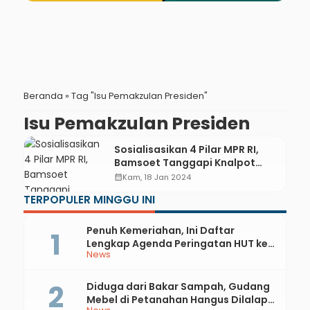
Beranda
»
Tag "Isu Pemakzulan Presiden"
Isu Pemakzulan Presiden
Sosialisasikan 4 Pilar MPR RI,
Bamsoet Tanggapi Knalpot
Brong dan Isu Pemakzulan
calendar_month
Kam, 18 Jan 2024
Presiden
TERPOPULER MINGGU INI
Penuh Kemeriahan, Ini Daftar
Lengkap Agenda Peringatan HUT ke-
News
81 RI dan Hari Jadi ke-397 Kabupaten
Kebumen
Diduga dari Bakar Sampah, Gudang
Mebel di Petanahan Hangus Dilalap