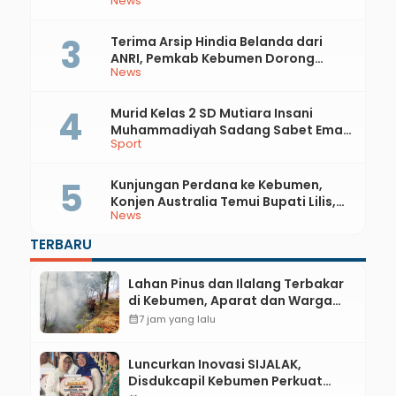
News
Api
Terima Arsip Hindia Belanda dari
ANRI, Pemkab Kebumen Dorong
News
Integrasi Sejarah, Geopark, dan
Literasi Pertanian
Murid Kelas 2 SD Mutiara Insani
Muhammadiyah Sadang Sabet Emas
Sport
dan Perak di Kejurda Tapak Suci
Kebumen 2026
Kunjungan Perdana ke Kebumen,
Konjen Australia Temui Bupati Lilis,
News
Ini yang Dibahas
TERBARU
Lahan Pinus dan Ilalang Terbakar
di Kebumen, Aparat dan Warga
Padamkan Api Secara Manual
calendar_month
7 jam yang lalu
Luncurkan Inovasi SIJALAK,
Disdukcapil Kebumen Perkuat