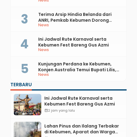
News
Api
Terima Arsip Hindia Belanda dari
ANRI, Pemkab Kebumen Dorong
News
Integrasi Sejarah, Geopark, dan
Literasi Pertanian
Ini Jadwal Rute Karnaval serta
Kebumen Fest Bareng Gus Azmi
News
Kunjungan Perdana ke Kebumen,
Konjen Australia Temui Bupati Lilis,
News
Ini yang Dibahas
TERBARU
Ini Jadwal Rute Karnaval serta
Kebumen Fest Bareng Gus Azmi
calendar_month
2 jam yang lalu
Lahan Pinus dan Ilalang Terbakar
di Kebumen, Aparat dan Warga