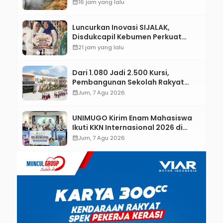
Padamkan Api Secara Manual
calendar_month
16 jam yang lalu
Luncurkan Inovasi SIJALAK,
Disdukcapil Kebumen Perkuat
Jejaring Literasi Adminduk hingga
calendar_month
21 jam yang lalu
Tingkat Desa
Dari 1.080 Jadi 2.500 Kursi,
Pembangunan Sekolah Rakyat
Kebumen Ditargetkan Mulai
calendar_month
Jum, 7 Agu 2026
Oktober 2026
UNIMUGO Kirim Enam Mahasiswa
Ikuti KKN Internasional 2026 di
ASEAN dan Hong Kong
calendar_month
Jum, 7 Agu 2026