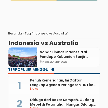
Beranda
»
Tag "Indonesia vs Australia"
Indonesia vs Australia
Nobar Timnas Indonesia di
Pendopo Kabumian Banjir
Dukungan, Bupati Lilis Janjikan
calendar_month
Kam, 20 Mar 2025
Perbaikan Infrastruktur
TERPOPULER MINGGU INI
Penuh Kemeriahan, Ini Daftar
Lengkap Agenda Peringatan HUT ke-
News
81 RI dan Hari Jadi ke-397 Kabupaten
Kebumen
Diduga dari Bakar Sampah, Gudang
Mebel di Petanahan Hangus Dilalap