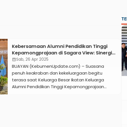
TE
Kebersamaan Alumni Pendidikan Tinggi
Kepamongprajaan di Sagara View: Sinergi
dan Semangat untuk Kebumen Berdaya
Sab, 26 Apr 2025
calendar_month
BUAYAN (KebumenUpdate.com) – Suasana
penuh keakraban dan kekeluargaan begitu
terasa saat Keluarga Besar Ikatan Keluarga
Alumni Pendidikan Tinggi Kepamongprajaan
(IKAPTK) Kabupaten Kebumen menggelar acara
Silaturahmi dan Halal Bihalal di lokasi eksotis
Sagara View of Karangbolong, Sabtu 26 April
2025. Pertemuan ini menjadi momentum penting
untuk mempererat solidaritas dan memperkuat