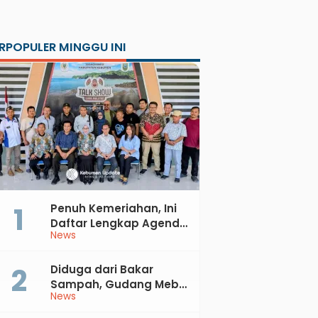
RPOPULER MINGGU INI
Penuh Kemeriahan, Ini
Daftar Lengkap Agenda
News
Peringatan HUT ke-81 RI
dan Hari Jadi ke-397
Kabupaten Kebumen
Diduga dari Bakar
Sampah, Gudang Mebel
News
di Petanahan Hangus
Dilalap Api