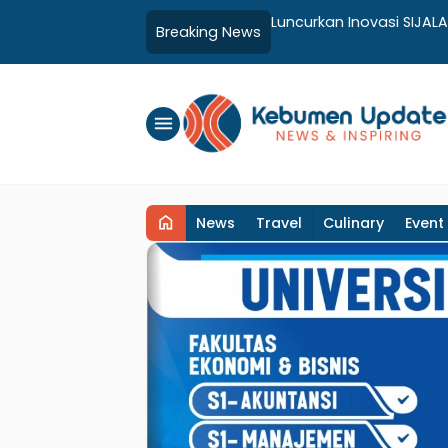
 Kebumen, Aparat dan Warga
Luncurkan Inovasi SIJALA
Breaking News
Adminduk hingga Tingk
menu
home
News
Travel
Culinary
Event