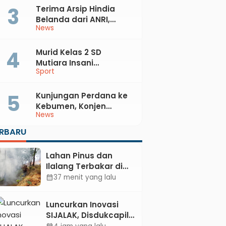
Terima Arsip Hindia
Belanda dari ANRI,
News
Pemkab Kebumen
Dorong Integrasi
Sejarah, Geopark, dan
Murid Kelas 2 SD
Literasi Pertanian
Mutiara Insani
Sport
Muhammadiyah
Sadang Sabet Emas
dan Perak di Kejurda
Kunjungan Perdana ke
Tapak Suci Kebumen
Kebumen, Konjen
News
2026
Australia Temui Bupati
Lilis, Ini yang Dibahas
ERBARU
Lahan Pinus dan
Ilalang Terbakar di
Kebumen, Aparat
37 menit yang lalu
calendar_month
dan Warga
Padamkan Api
Luncurkan Inovasi
Secara Manual
SIJALAK, Disdukcapil
Kebumen Perkuat