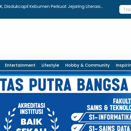
K, Disdukcapil Kebumen Perkuat Jejaring Literasi
Dari 1.080
at Desa
Ditargetka
Entertainment
Lifestyle
Hobby & Community
Inspiri