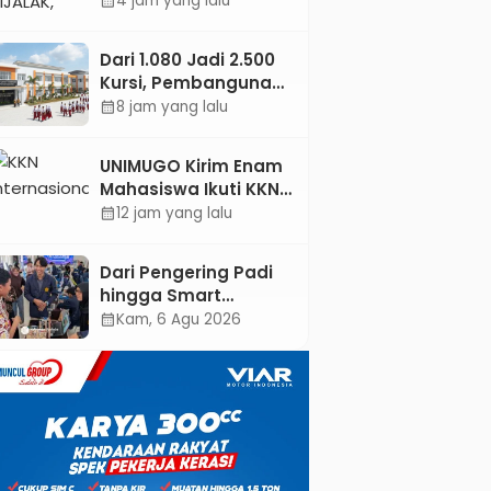
4 jam yang lalu
calendar_month
Jejaring Literasi
Adminduk hingga
Dari 1.080 Jadi 2.500
Tingkat Desa
Kursi, Pembangunan
Sekolah Rakyat
8 jam yang lalu
calendar_month
Kebumen
Ditargetkan Mulai
UNIMUGO Kirim Enam
Oktober 2026
Mahasiswa Ikuti KKN
Internasional 2026 di
12 jam yang lalu
calendar_month
ASEAN dan Hong
Kong
Dari Pengering Padi
hingga Smart
Parking: Mahasiswa
Kam, 6 Agu 2026
calendar_month
UPB Unjuk Gigi Lewat
Pameran CODEX 2